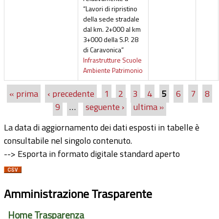
“Lavori di ripristino
della sede stradale
dal km. 2+000 al km
3+000 della S.P. 28
di Caravonica”
Infrastrutture Scuole
Ambiente Patrimonio
« prima
‹ precedente
1
2
3
4
5
6
7
8
Pagine
9
…
seguente ›
ultima »
La data di aggiornamento dei dati esposti in tabelle è
consultabile nel singolo contenuto.
--> Esporta in formato digitale standard aperto
Amministrazione Trasparente
Home Trasparenza