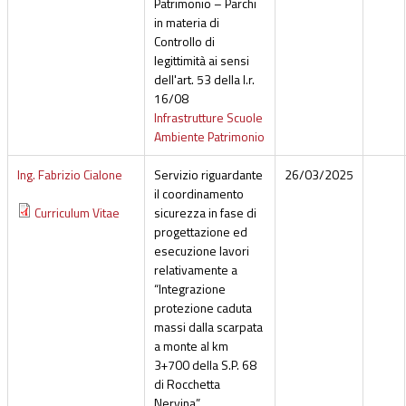
Patrimonio – Parchi
in materia di
Controllo di
legittimità ai sensi
dell'art. 53 della l.r.
16/08
Infrastrutture Scuole
Ambiente Patrimonio
Ing. Fabrizio Cialone
Servizio riguardante
26/03/2025
il coordinamento
Curriculum Vitae
sicurezza in fase di
progettazione ed
esecuzione lavori
relativamente a
“Integrazione
protezione caduta
massi dalla scarpata
a monte al km
3+700 della S.P. 68
di Rocchetta
Nervina”