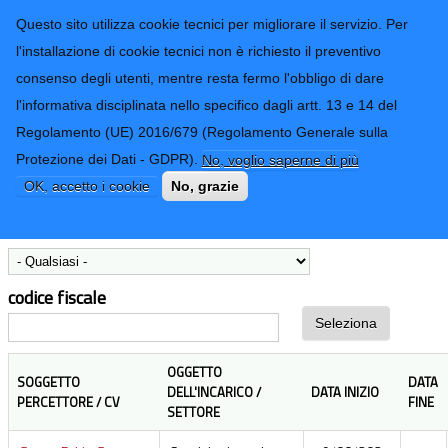
CONTATTI-URP
Provincia di
Questo sito utilizza cookie tecnici per migliorare il servizio. Per
Imperia
TRASPARENZA
l'installazione di cookie tecnici non è richiesto il preventivo
consenso degli utenti, mentre resta fermo l'obbligo di dare
Form di ricerca
l'informativa disciplinata nello specifico dagli artt. 13 e 14 del
Regolamento (UE) 2016/679 (Regolamento Generale sulla
Incarichi professionali conferiti
Protezione dei Dati - GDPR).
No, voglio saperne di più
OK, accetto i cookie
No, grazie
Settore
codice fiscale
OGGETTO
SOGGETTO
DATA
DELL'INCARICO /
DATA INIZIO
PERCETTORE / CV
FINE
SETTORE