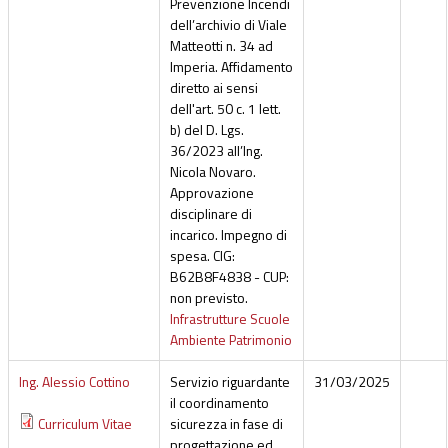
Prevenzione Incendi
dell’archivio di Viale
Matteotti n. 34 ad
Imperia. Affidamento
diretto ai sensi
dell'art. 50 c. 1 lett.
b) del D. Lgs.
36/2023 all’Ing.
Nicola Novaro.
Approvazione
disciplinare di
incarico. Impegno di
spesa. CIG:
B62B8F4838 - CUP:
non previsto.
Infrastrutture Scuole
Ambiente Patrimonio
Ing. Alessio Cottino
Servizio riguardante
31/03/2025
il coordinamento
Curriculum Vitae
sicurezza in fase di
progettazione ed