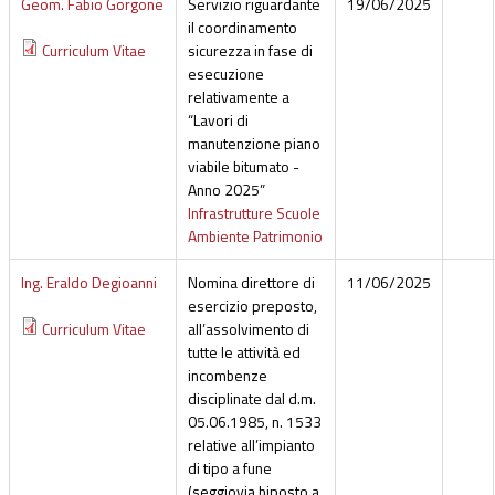
Geom. Fabio Gorgone
Servizio riguardante
19/06/2025
il coordinamento
Curriculum Vitae
sicurezza in fase di
esecuzione
relativamente a
“Lavori di
manutenzione piano
viabile bitumato -
Anno 2025”
Infrastrutture Scuole
Ambiente Patrimonio
Ing. Eraldo Degioanni
Nomina direttore di
11/06/2025
esercizio preposto,
Curriculum Vitae
all’assolvimento di
tutte le attività ed
incombenze
disciplinate dal d.m.
05.06.1985, n. 1533
relative all’impianto
di tipo a fune
(seggiovia biposto a