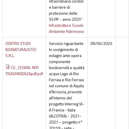
straordinaria cordoli
e barriere di
protezione delle
SS.PP. - anno 2025”
Infrastrutture Scuole
Ambiente Patrimonio
CENTRO STUDI
Servizio riguardante
09/05/2025
BIONATURALISTICI
lo svolgimento di
S.R.L.
indagini ante opera
componente
CV_CESBIN. PER
biodiversità e qualità
TRASPARENZApdf.pdf
acque Lago di Rio
Ferraia e Rio Ferraia
nel comune di Aquila
d'Arroscia, previste
all'interno del
progetto Interreg VI-
A Francia - Italia
(ALCOTRA) - 2021-
2027 – progetto n°
20159 - sete -