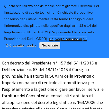
CONTATTI-URP
Provincia di
Questo sito utilizza cookie tecnici per migliorare il servizio. Per
Imperia
TRASPARENZA
l'installazione di cookie tecnici non è richiesto il preventivo
consenso degli utenti, mentre resta fermo l'obbligo di dare
Form di ricerca
l'informativa disciplinata nello specifico dagli artt. 13 e 14 del
Regolamento (UE) 2016/679 (Regolamento Generale sulla
Protezione dei Dati - GDPR).
No, voglio saperne di più
Stazione Unica Appaltante SUA.IM
OK, accetto i cookie
No, grazie
Con decreto del Presidente n° 157 del 6/11/2015 e
Deliberazione n. 63 del 18/11/2015 il Consiglio
provinciale, ha istituito la SUA.IM della Provincia di
Imperia con natura di centrale di committenza per
l'espletamento e la gestione di gare per lavori, servizi e
forniture dei Comuni ed eventuali altri enti tenuti
all'applicazione del decreto legislativo n. 163/2006 che
intendono aderire alla stessa. Con gli stessi atti è stato