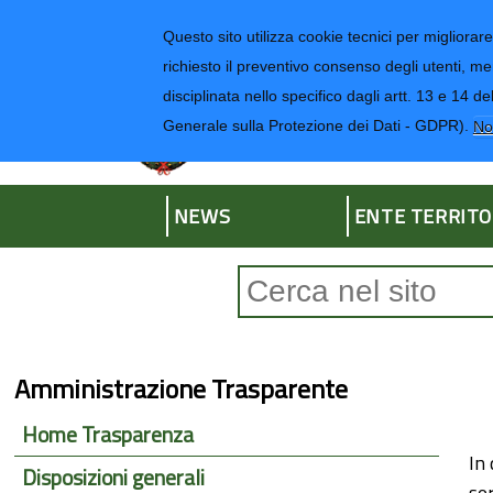
Regione Liguria
Questo sito utilizza cookie tecnici per migliorare 
richiesto il preventivo consenso degli utenti, me
disciplinata nello specifico dagli artt. 13 e 1
Provincia di Impe
Generale sulla Protezione dei Dati - GDPR).
No
NEWS
ENTE TERRITO
Form di ricerca
Amministrazione Trasparente
Home Trasparenza
In 
Disposizioni generali
ser