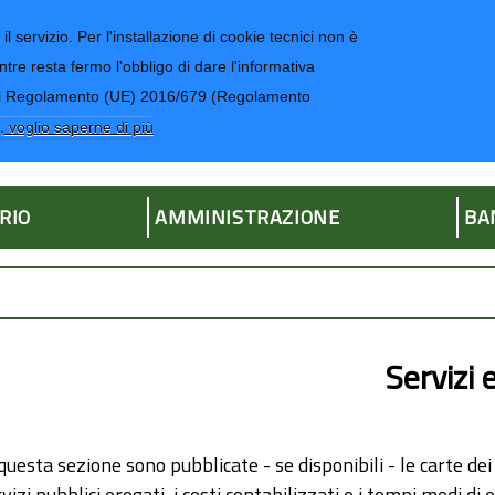
il servizio. Per l'installazione di cookie tecnici non è
ntre resta fermo l'obbligo di dare l'informativa
CONTATTI-UR
4 del Regolamento (UE) 2016/679 (Regolamento
ria
, voglio saperne di più
RIO
AMMINISTRAZIONE
BA
Servizi 
questa sezione sono pubblicate - se disponibili - le carte dei
vizi pubblici erogati, i costi contabilizzati e i tempi medi d