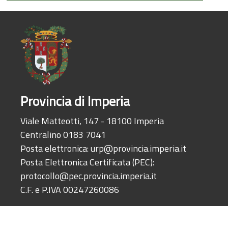
Provincia di Imperia
Viale Matteotti, 147 - 18100 Imperia
Centralino 0183 7041
Posta elettronica:
urp@provincia.imperia.it
Posta Elettronica Certificata (PEC):
protocollo@pec.provincia.imperia.it
C.F. e P.IVA 00247260086
© 2026 Provincia di Imperia · Sito realizzato e gestito dal
Servizio Sistem