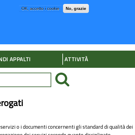
OK, accetto i cookie
No, grazie
P
AMMINISTRAZIONE TRASPARENTE
NDI APPALTI
ATTIVITÀ
erogati
 servizi o i documenti concernenti gli standard di qualità dei
i erogazione dei servizi secondo quanto disciplinato