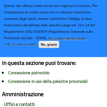
CONTATTI-URP
Provincia di
Questo sito utilizza cookie tecnici per migliorare il servizio. Per
Imperia
TRASPARENZA
l'installazione di cookie tecnici non è richiesto il preventivo
consenso degli utenti, mentre resta fermo l'obbligo di dare
Form di ricerca
l'informativa disciplinata nello specifico dagli artt. 13 e 14 del
Regolamento (UE) 2016/679 (Regolamento Generale sulla
Protezione dei Dati - GDPR).
No, voglio saperne di più
Patrocinio, uso sale e palestre
OK, accetto i cookie
No, grazie
In questa sezione puoi trovare:
Concessione patrocinio
Concessione in uso della palestre provinciali
Amministrazione
Uffici e contatti