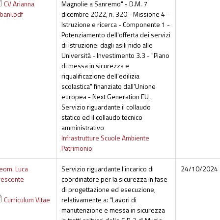
CV Arianna
Magnolie a Sanremo" - D.M. 7
lbani.pdf
dicembre 2022, n. 320 - Missione 4 -
Istruzione e ricerca - Componente 1 -
Potenziamento dell'offerta dei servizi
di istruzione: dagli asili nido alle
Università - Investimento 3.3 - "Piano
di messa in sicurezza e
riqualificazione dell'edilizia
scolastica" finanziato dall'Unione
europea - Next Generation EU .
Servizio riguardante il collaudo
statico ed il collaudo tecnico
amministrativo
Infrastrutture Scuole Ambiente
Patrimonio
eom. Luca
Servizio riguardante l’incarico di
24/10/2024
rescente
coordinatore per la sicurezza in fase
di progettazione ed esecuzione,
Curriculum Vitae
relativamente a: “Lavori di
manutenzione e messa in sicurezza