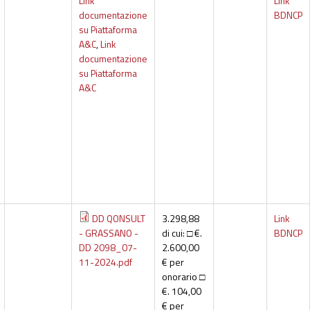
Link
Link
documentazione
BDNCP
su Piattaforma
A&C
,
Link
documentazione
su Piattaforma
A&C
DD QONSULT
3.298,88
Link
- GRASSANO -
di cui: □ €.
BDNCP
DD 2098_07-
2.600,00
11-2024.pdf
€ per
onorario □
€. 104,00
€ per