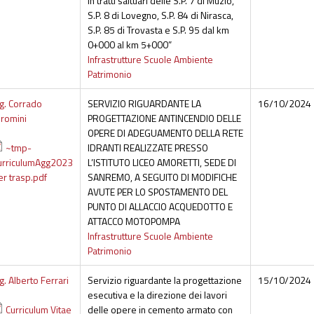
in tratti saltuari delle S.P. 7 di Muzio,
S.P. 8 di Lovegno, S.P. 84 di Nirasca,
S.P. 85 di Trovasta e S.P. 95 dal km
0+000 al km 5+000”
Infrastrutture Scuole Ambiente
Patrimonio
ng. Corrado
SERVIZIO RIGUARDANTE LA
16/10/2024
iromini
PROGETTAZIONE ANTINCENDIO DELLE
OPERE DI ADEGUAMENTO DELLA RETE
~tmp-
IDRANTI REALIZZATE PRESSO
urriculumAgg2023
L’ISTITUTO LICEO AMORETTI, SEDE DI
er trasp.pdf
SANREMO, A SEGUITO DI MODIFICHE
AVUTE PER LO SPOSTAMENTO DEL
PUNTO DI ALLACCIO ACQUEDOTTO E
ATTACCO MOTOPOMPA
Infrastrutture Scuole Ambiente
Patrimonio
g. Alberto Ferrari
Servizio riguardante la progettazione
15/10/2024
esecutiva e la direzione dei lavori
Curriculum Vitae
delle opere in cemento armato con