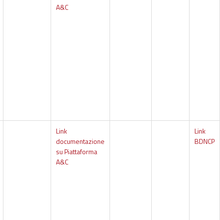
A&C
Link
Link
documentazione
BDNCP
su Piattaforma
A&C