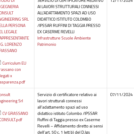
TUDIO DI
SERVIZIO DI CERTIFICATORE RELATIVO
12/11/2024
NGEGNERIA
AI LAVORI STRUTTURALI CONNESSI
ONSULT
ALL’ADATTAMENTO SPAZI AD USO
NGINEERING SRL
DIDATTICO ISTITUTO COLOMBO
ELLA PERSONA
/IPSSAR RUFFINI DI TAGGIA PRESSO
EL LEGALE
EX CASERME REVELLI
APPRESENTANTE
Infrastrutture Scuole Ambiente
NG. LORENZO
Patrimonio
RASSANO
Curriculum EU
rassano con
legati x
rasparenza.pdf
onsult
Servizio di certificatore relativo ai
07/11/2024
ngineering Srl
lavori strutturali connessi
all’adattamento spazi ad uso
CV GRASSANO
didattico istituto Colombo /IPSSAR
CONSULT.pdf
Ruffini di Taggia presso ex Caserme
Revelli – Affidamento diretto ai sensi
dell’art. 50 c. 1 lett b) del D.lgs