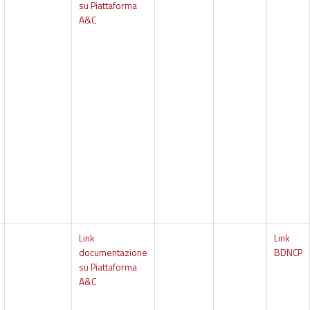
su Piattaforma
A&C
Link
Link
documentazione
BDNCP
su Piattaforma
A&C