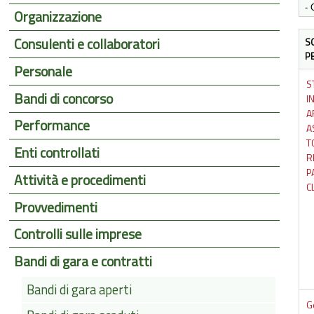
Organizzazione
Consulenti e collaboratori
S
P
Personale
S
Bandi di concorso
I
A
Performance
A
T
Enti controllati
R
P
Attività e procedimenti
C
Provvedimenti
Controlli sulle imprese
Bandi di gara e contratti
Bandi di gara aperti
G