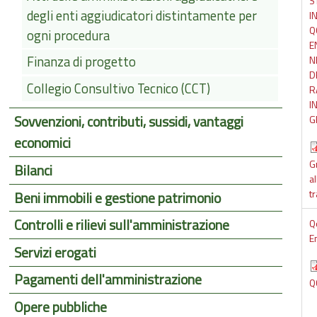
S
degli enti aggiudicatori distintamente per
I
Q
ogni procedura
E
Finanza di progetto
N
D
Collegio Consultivo Tecnico (CCT)
R
I
Sovvenzioni, contributi, sussidi, vantaggi
G
economici
G
Bilanci
al
t
Beni immobili e gestione patrimonio
Controlli e rilievi sull'amministrazione
Q
E
Servizi erogati
Pagamenti dell'amministrazione
Q
Opere pubbliche