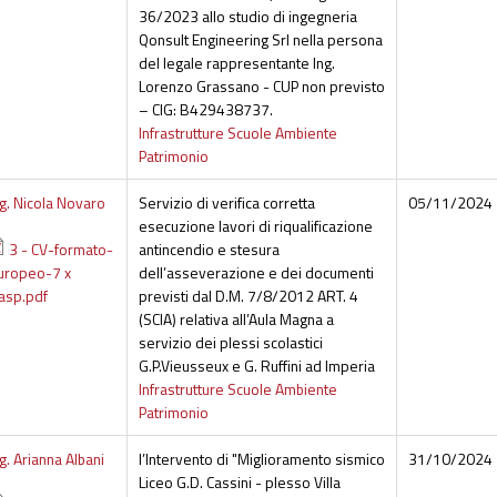
36/2023 allo studio di ingegneria
Qonsult Engineering Srl nella persona
del legale rappresentante Ing.
Lorenzo Grassano - CUP non previsto
– CIG: B429438737.
Infrastrutture Scuole Ambiente
Patrimonio
ng. Nicola Novaro
Servizio di verifica corretta
05/11/2024
esecuzione lavori di riqualificazione
3 - CV-formato-
antincendio e stesura
uropeo-7 x
dell’asseverazione e dei documenti
rasp.pdf
previsti dal D.M. 7/8/2012 ART. 4
(SCIA) relativa all’Aula Magna a
servizio dei plessi scolastici
G.P.Vieusseux e G. Ruffini ad Imperia
Infrastrutture Scuole Ambiente
Patrimonio
g. Arianna Albani
l’Intervento di "Miglioramento sismico
31/10/2024
Liceo G.D. Cassini - plesso Villa