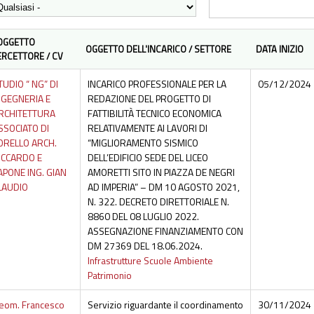
OGGETTO
OGGETTO DELL'INCARICO / SETTORE
DATA INIZIO
ERCETTORE / CV
TUDIO “ NG” DI
INCARICO PROFESSIONALE PER LA
05/12/2024
NGEGNERIA E
REDAZIONE DEL PROGETTO DI
RCHITETTURA
FATTIBILITÀ TECNICO ECONOMICA
SSOCIATO DI
RELATIVAMENTE AI LAVORI DI
ORELLO ARCH.
“MIGLIORAMENTO SISMICO
ICCARDO E
DELL’EDIFICIO SEDE DEL LICEO
APONE ING. GIAN
AMORETTI SITO IN PIAZZA DE NEGRI
LAUDIO
AD IMPERIA” – DM 10 AGOSTO 2021,
N. 322. DECRETO DIRETTORIALE N.
8860 DEL 08 LUGLIO 2022.
ASSEGNAZIONE FINANZIAMENTO CON
DM 27369 DEL 18.06.2024.
Infrastrutture Scuole Ambiente
Patrimonio
eom. Francesco
Servizio riguardante il coordinamento
30/11/2024