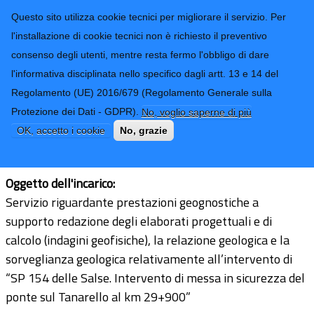
CONTATTI-URP
Provincia di
Questo sito utilizza cookie tecnici per migliorare il servizio. Per
Imperia
TRASPARENZA
l'installazione di cookie tecnici non è richiesto il preventivo
consenso degli utenti, mentre resta fermo l'obbligo di dare
Form di ricerca
l'informativa disciplinata nello specifico dagli artt. 13 e 14 del
Regolamento (UE) 2016/679 (Regolamento Generale sulla
Geol. Aldo Acquarone
Protezione dei Dati - GDPR).
No, voglio saperne di più
Ultimo aggiornamento: 30/12/2025 - 10:31
OK, accetto i cookie
No, grazie
CF/PI:
02203120049
Oggetto dell'incarico:
Servizio riguardante prestazioni geognostiche a
supporto redazione degli elaborati progettuali e di
calcolo (indagini geofisiche), la relazione geologica e la
sorveglianza geologica relativamente all’intervento di
“SP 154 delle Salse. Intervento di messa in sicurezza del
ponte sul Tanarello al km 29+900”