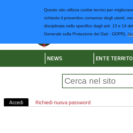
Regione Liguria
Questo sito utilizza cookie tecnici per migliorare 
richiesto il preventivo consenso degli utenti, me
disciplinata nello specifico dagli artt. 13 e 1
Provincia di Impe
Generale sulla Protezione dei Dati - GDPR).
No
NEWS
ENTE TERRITO
Form di ricerca
Accedi
(scheda attiva)
Richiedi nuova password
Schede primarie