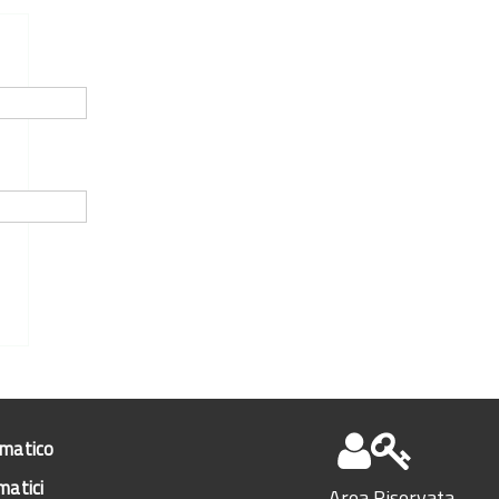
ematico
matici
Area Riservata