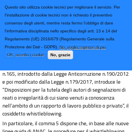
CONTATTI-URP
Provincia di
Questo sito utilizza cookie tecnici per migliorare il servizio. Per
Imperia
TRASPARENZA
l'installazione di cookie tecnici non è richiesto il preventivo
consenso degli utenti, mentre resta fermo l'obbligo di dare
Form di ricerca
l'informativa disciplinata nello specifico dagli artt. 13 e 14 del
Regolamento (UE) 2016/679 (Regolamento Generale sulla
Procedura Whistleblowing
Protezione dei Dati - GDPR).
No, voglio saperne di più
OK, accetto i cookie
No, grazie
"L’articolo 54bis del Decreto legislativo 30 marzo 2001,
n.165, introdotto dalla Legge Anticorruzione n.190/2012
e poi modificato dalla Legge n.179/2017, introduce le
“Disposizioni per la tutela degli autori di segnalazioni di
reati o irregolarità di cui siano venuti a conoscenza
nell’ambito di un rapporto di lavoro pubblico o privato”, il
cosiddetto whistleblowing.
In particolare, il comma 5 dispone che, in base alle nuove
linee guida di ANAC, le procedure per il whistleblowing