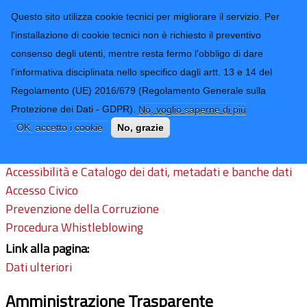
CONTATTI-URP
Provincia di
Questo sito utilizza cookie tecnici per migliorare il servizio. Per
Imperia
TRASPARENZA
l'installazione di cookie tecnici non è richiesto il preventivo
consenso degli utenti, mentre resta fermo l'obbligo di dare
Form di ricerca
l'informativa disciplinata nello specifico dagli artt. 13 e 14 del
Regolamento (UE) 2016/679 (Regolamento Generale sulla
Altri contenuti
Protezione dei Dati - GDPR).
No, voglio saperne di più
OK, accetto i cookie
No, grazie
Link:
Accessibilità e Catalogo dei dati, metadati e banche dati
Accesso Civico
Prevenzione della Corruzione
Procedura Whistleblowing
Link alla pagina:
Dati ulteriori
Amministrazione Trasparente