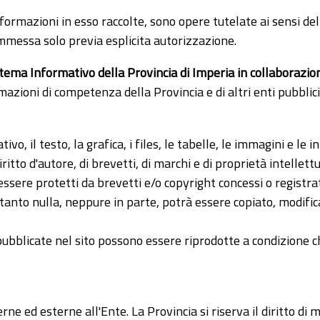
 informazioni in esso raccolte, sono opere tutelate ai sensi de
mmessa solo previa esplicita autorizzazione.
stema Informativo della Provincia di Imperia in collaborazion
mazioni di competenza della Provincia e di altri enti pubblici
ativo, il testo, la grafica, i files, le tabelle, le immagini e l
iritto d'autore, di brevetti, di marchi e di proprietà intellet
 essere protetti da brevetti e/o copyright concessi o registra
anto nulla, neppure in parte, potrà essere copiato, modificat
bblicate nel sito possono essere riprodotte a condizione che 
ne ed esterne all'Ente. La Provincia si riserva il diritto di 