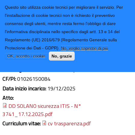
CONTATTI-URP
Provincia di
Questo sito utilizza cookie tecnici per migliorare il servizio. Per
Imperia
TRASPARENZA
l'installazione di cookie tecnici non è richiesto il preventivo
consenso degli utenti, mentre resta fermo l'obbligo di dare
Form di ricerca
l'informativa disciplinata nello specifico dagli artt. 13 e 14 del
Regolamento (UE) 2016/679 (Regolamento Generale sulla
Geom. Bruno Solano
Protezione dei Dati - GDPR).
No, voglio saperne di più
Ultimo aggiornamento: 06/05/2026 - 10:15
OK, accetto i cookie
No, grazie
Sede legale:
Via Nizza 13, in Imperia,
CF/PI:
01026150084
Data inizio incarico:
19/12/2025
Atto:
DD SOLANO sicurezza ITIS - N°
3741_17.12.2025.pdf
Curriculum vitae:
cv trasparenza.pdf