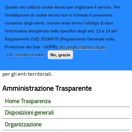
CONTATTI-URP
Provincia di
Questo sito utilizza cookie tecnici per migliorare il servizio. Per
Imperia
TRASPARENZA
l'installazione di cookie tecnici non è richiesto il preventivo
consenso degli utenti, mentre resta fermo l'obbligo di dare
Form di ricerca
l'informativa disciplinata nello specifico dagli artt. 13 e 14 del
Regolamento (UE) 2016/679 (Regolamento Generale sulla
Strutture sanitarie private accreditate
Protezione dei Dati - GDPR).
No, voglio saperne di più
OK, accetto i cookie
No, grazie
Ai sensi dell'art. 41 c.1 d.lgs. n. 33/2013 non c'è obbligo
per gli enti territoriali.
Amministrazione Trasparente
Home Trasparenza
Disposizioni generali
Organizzazione