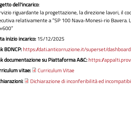
etto dell'incarico:
rvizio riguardante la progettazione, la direzione lavori, il 
ecutiva relativamente a “SP 100 Nava-Monesi-rio Bavera. Lav
+600”
a inizio incarico:
15/12/2025
nk BDNCP:
https://dati.anticorruzione.it/superset/dashboard
nk documentazione su Piattaforma A&C:
https://appalti.pro
rriculum vitae:
Curriculum Vitae
chiarazioni:
Dichiarazione di inconferibilità ed incompatibi