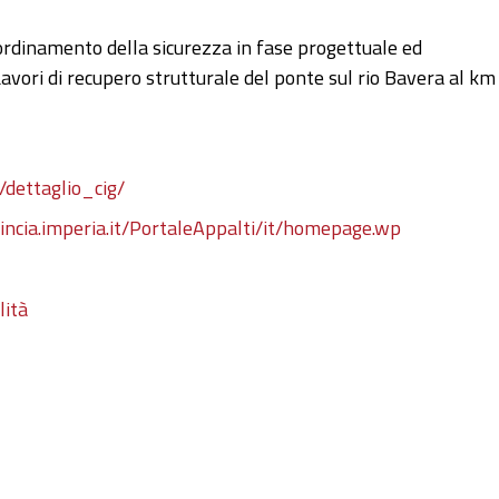
coordinamento della sicurezza in fase progettuale ed
ori di recupero strutturale del ponte sul rio Bavera al km
/dettaglio_cig/
vincia.imperia.it/PortaleAppalti/it/homepage.wp
lità