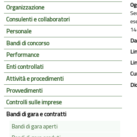
Ogg
Organizzazione
Se
Consulenti e collaboratori
es
14
Personale
Dat
Bandi di concorso
Li
Performance
Li
Enti controllati
Cu
Attività e procedimenti
Di
Provvedimenti
Controlli sulle imprese
Bandi di gara e contratti
Bandi di gara aperti