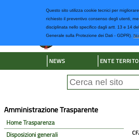
Regione Liguria
Questo sito utilizza cookie tecnici per migliorare 
richiesto il preventivo consenso degli utenti, me
disciplinata nello specifico dagli artt. 13 e 1
Provincia di Impe
Generale sulla Protezione dei Dati - GDPR).
No
NEWS
ENTE TERRITO
Form di ricerca
Amministrazione Trasparente
Home Trasparenza
CF
Disposizioni generali