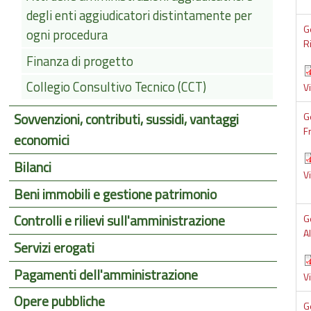
degli enti aggiudicatori distintamente per
G
ogni procedura
R
Finanza di progetto
Collegio Consultivo Tecnico (CCT)
V
Sovvenzioni, contributi, sussidi, vantaggi
G
F
economici
Bilanci
V
Beni immobili e gestione patrimonio
Controlli e rilievi sull'amministrazione
G
Al
Servizi erogati
Pagamenti dell'amministrazione
V
Opere pubbliche
G