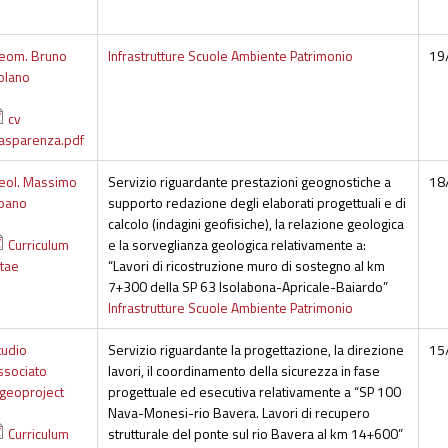
eom. Bruno
Infrastrutture Scuole Ambiente Patrimonio
19
olano
cv
rasparenza.pdf
eol. Massimo
Servizio riguardante prestazioni geognostiche a
18
pano
supporto redazione degli elaborati progettuali e di
calcolo (indagini geofisiche), la relazione geologica
Curriculum
e la sorveglianza geologica relativamente a:
itae
“Lavori di ricostruzione muro di sostegno al km
7+300 della SP 63 Isolabona-Apricale-Baiardo”
Infrastrutture Scuole Ambiente Patrimonio
tudio
Servizio riguardante la progettazione, la direzione
15
ssociato
lavori, il coordinamento della sicurezza in fase
ngeoproject
progettuale ed esecutiva relativamente a “SP 100
Nava-Monesi-rio Bavera. Lavori di recupero
Curriculum
strutturale del ponte sul rio Bavera al km 14+600”