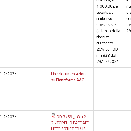
1.000,00 per
ri
eventuale
d’
rimborso
co
spese vive,
de
(al lordo della
29
ritenuta
d’acconto
20%) con DD
n. 3828 del
23/12/2025
/12/2025
Link documentazione
su Piattaforma A&C
/12/2025
DD 3769_18-12-
25 TORELLO FACCIATE
LICEO ARTISTICO VIA