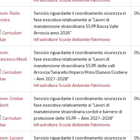
eom. Paolo
Servizio riguardante il coordinamento sicurezza in
05
ivoira
fase esecutiva relativamente ai “Lavori di
manutenzione straordinaria SS.PP Bassa Valle
Curriculum
Arroscia anno 2026”
itae
Infrastrutture Scuole Ambiente Patrimonio
eom.
Servizio riguardante il coordinamento sicurezza in
05
rancesco Meoli
fase esecutiva relativamente ai “Lavori di
manutenzione straordinaria SS.PP. delle valli
Curriculum
Arroscia/Tanarello/Impero/Prino/Dianesi/Costiere
itae
- Anni 2027-2028”
Infrastrutture Scuole Ambiente Patrimonio
eom. Cristian
Servizio riguardante il coordinamento sicurezza in
05
berti
fase esecutiva relativamente ai “Lavori di
manutenzione straordinaria cordoli e barriere di
Curriculum
protezione delle SS.PP. – Anni 2027-2028”
itae
Infrastrutture Scuole Ambiente Patrimonio
eom. Luciano
Servizio riguardante il coordinamento sicurezza in
05