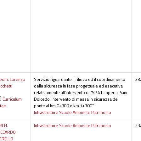
eom. Lorenzo
Servizio riguardante il rilievo ed il coordinamento
23
icchetti
della sicurezza in fase progettuale ed esecutiva
relativamente all’intervento di “SP 41 Imperia Piani
Curriculum
Dolcedo. Intervento di messa in sicurezza del
itae
ponte al km 0+800 e km 1+300”
Infrastrutture Scuole Ambiente Patrimonio
RCH.
Infrastrutture Scuole Ambiente Patrimonio
23
ICCARDO
ORELLO