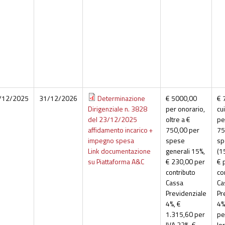
/12/2025
31/12/2026
Determinazione
€ 5000,00
€ 
Dirigenziale n. 3828
per onorario,
cu
del 23/12/2025
oltre a €
pe
affidamento incarico +
750,00 per
75
impegno spesa
spese
sp
Link documentazione
generali 15%,
(1
su Piattaforma A&C
€ 230,00 per
€ 
contributo
co
Cassa
Ca
Previdenziale
Pr
4%, €
4%
1.315,60 per
pe
IVA 22%, €
lo