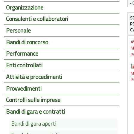
Organizzazione
Consulenti e collaboratori
S
P
Personale
C
Bandi di concorso
A
M
Performance
P
Enti controllati
M
Attività e procedimenti
P
Provvedimenti
Controlli sulle imprese
Bandi di gara e contratti
Bandi di gara aperti