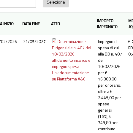
IMPORTO
IM
A INIZIO
DATA FINE
ATTO
IMPEGNATO
LI
/02/2026
31/05/2027
Determinazione
Impegno di
€ 
Dirigenziale n. 407 del
spesa di cui
PD
10/02/2026
alla DD n. 407
05
affidamento incarico e
del
impegno spesa
10/02/2026
Link documentazione
per €
su Piattaforma A&C
16.300,00
per onorario,
oltre a €
2.445,00 per
spese
generali
(15%), €
749,80 per
contributo