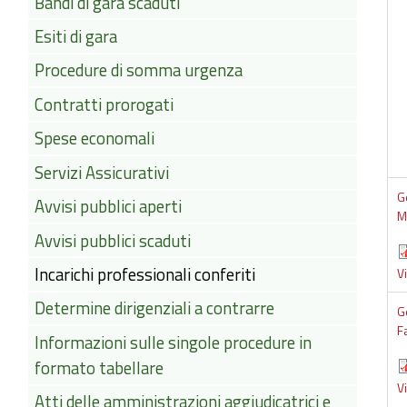
Bandi di gara scaduti
Esiti di gara
Procedure di somma urgenza
Contratti prorogati
Spese economali
Servizi Assicurativi
G
Avvisi pubblici aperti
M
Avvisi pubblici scaduti
Incarichi professionali conferiti
V
Determine dirigenziali a contrarre
G
F
Informazioni sulle singole procedure in
formato tabellare
V
Atti delle amministrazioni aggiudicatrici e