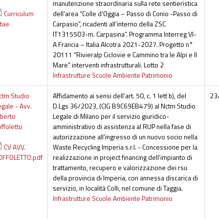
manutenzione straordinaria sulla rete sentieristica
Curriculum
dell’area “Colle d’Oggia – Passo di Conio -Passo di
itae
Carpasio”, ricadenti all’interno della ZSC
IT1315503-m. Carpasina”. Programma Interreg VI-
A Francia – Italia Alcotra 2021-2027. Progetto n°
20111 “Rivieralp Ciclovie e Cammino tra le Alpi e Il
Mare” interventi infrastrutturali. Lotto 2
Infrastrutture Scuole Ambiente Patrimonio
ctm Studio
Affidamento ai sensi dell’art. 50, c. 1 lett b), del
23
egale - Avv.
D.Lgs 36/2023, (CIG B9C69EB479) al Nctm Studio
lberto
Legale di Milano per il servizio giuridico-
offoletto
amministrativo di assistenza al RUP nella fase di
autorizzazione all’ingresso di un nuovo socio nella
CV AVV.
Waste Recycling Imperia s.r.l. - Concessione per la
OFFOLETTO.pdf
realizzazione in project financing dell’impianto di
trattamento, recupero e valorizzazione dei rsu
della provincia di Imperia, con annessa discarica di
servizio, in località Colli, nel comune di Taggia.
Infrastrutture Scuole Ambiente Patrimonio