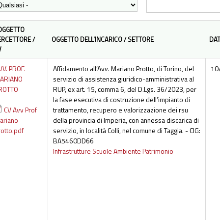
OGGETTO
ERCETTORE /
OGGETTO DELL'INCARICO / SETTORE
DAT
V
VV. PROF.
Affidamento all’Avv. Mariano Protto, di Torino, del
10
ARIANO
servizio di assistenza giuridico-amministrativa al
ROTTO
RUP, ex art. 15, comma 6, del D.Lgs. 36/2023, per
la fase esecutiva di costruzione dell’impianto di
CV Avv Prof
trattamento, recupero e valorizzazione dei rsu
ariano
della provincia di Imperia, con annessa discarica di
rotto.pdf
servizio, in località Colli, nel comune di Taggia. - CIG:
BA5460DD66
Infrastrutture Scuole Ambiente Patrimonio