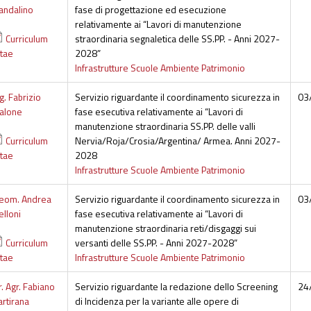
andalino
fase di progettazione ed esecuzione
relativamente ai “Lavori di manutenzione
Curriculum
straordinaria segnaletica delle SS.PP. - Anni 2027-
itae
2028”
Infrastrutture Scuole Ambiente Patrimonio
g. Fabrizio
Servizio riguardante il coordinamento sicurezza in
03
ialone
fase esecutiva relativamente ai “Lavori di
manutenzione straordinaria SS.PP. delle valli
Curriculum
Nervia/Roja/Crosia/Argentina/ Armea. Anni 2027-
itae
2028
Infrastrutture Scuole Ambiente Patrimonio
eom. Andrea
Servizio riguardante il coordinamento sicurezza in
03
elloni
fase esecutiva relativamente ai “Lavori di
manutenzione straordinaria reti/disgaggi sui
Curriculum
versanti delle SS.PP. - Anni 2027-2028”
itae
Infrastrutture Scuole Ambiente Patrimonio
r. Agr. Fabiano
Servizio riguardante la redazione dello Screening
24
artirana
di Incidenza per la variante alle opere di