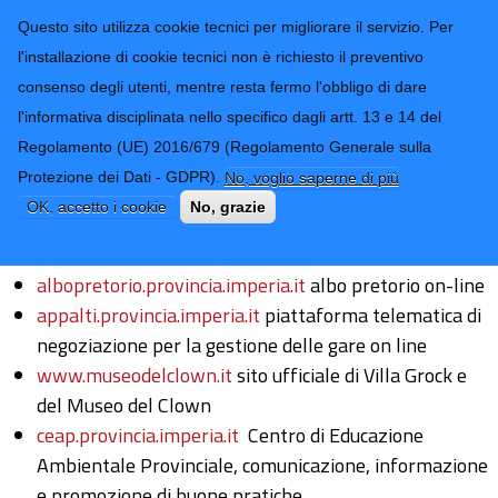
CONTATTI-URP
Provincia di
Questo sito utilizza cookie tecnici per migliorare il servizio. Per
Imperia
TRASPARENZA
l'installazione di cookie tecnici non è richiesto il preventivo
consenso degli utenti, mentre resta fermo l'obbligo di dare
Form di ricerca
l'informativa disciplinata nello specifico dagli artt. 13 e 14 del
Regolamento (UE) 2016/679 (Regolamento Generale sulla
Elenco siti tematici
Protezione dei Dati - GDPR).
No, voglio saperne di più
OK, accetto i cookie
No, grazie
La Provincia dispone dei seguenti siti tematici provinciali:
albopretorio.provincia.imperia.it
albo pretorio on-line
appalti.provincia.imperia.it
piattaforma telematica di
negoziazione per la gestione delle gare on line
www.museodelclown.it
sito ufficiale di Villa Grock e
del Museo del Clown
ceap.provincia.imperia.it
Centro di Educazione
Ambientale Provinciale, comunicazione, informazione
e promozione di buone pratiche