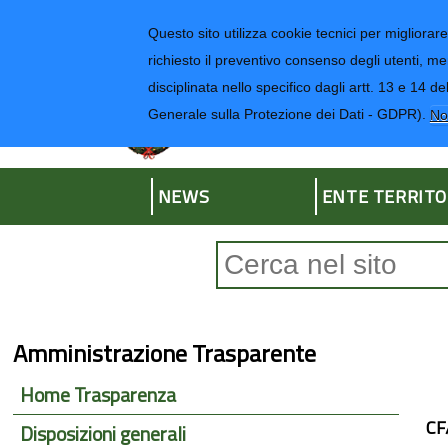
Regione Liguria
Questo sito utilizza cookie tecnici per migliorare 
richiesto il preventivo consenso degli utenti, me
disciplinata nello specifico dagli artt. 13 e 1
Provincia di Impe
Generale sulla Protezione dei Dati - GDPR).
No
NEWS
ENTE TERRITO
Form di ricerca
Amministrazione Trasparente
Home Trasparenza
CF
Disposizioni generali