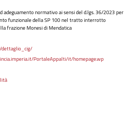
ed adeguamento normativo ai sensi del d.lgs. 36/2023 per
to funzionale della SP 100 nel tratto interrotto
ella frazione Monesi di Mendatica
/dettaglio_cig/
vincia.imperia.it/PortaleAppalti/it/homepage.wp
lità