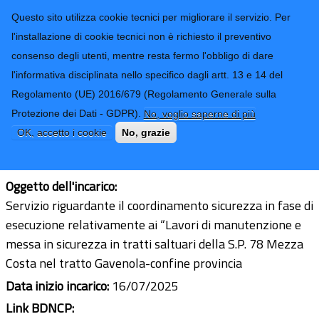
CONTATTI-URP
Provincia di
Questo sito utilizza cookie tecnici per migliorare il servizio. Per
Imperia
TRASPARENZA
l'installazione di cookie tecnici non è richiesto il preventivo
consenso degli utenti, mentre resta fermo l'obbligo di dare
Form di ricerca
l'informativa disciplinata nello specifico dagli artt. 13 e 14 del
Regolamento (UE) 2016/679 (Regolamento Generale sulla
Geom. Danilo Forte
Protezione dei Dati - GDPR).
No, voglio saperne di più
Ultimo aggiornamento: 06/08/2025 - 10:07
OK, accetto i cookie
No, grazie
CF/PI:
01172180083
Oggetto dell'incarico:
Servizio riguardante il coordinamento sicurezza in fase di
esecuzione relativamente ai “Lavori di manutenzione e
messa in sicurezza in tratti saltuari della S.P. 78 Mezza
Costa nel tratto Gavenola-confine provincia
Data inizio incarico:
16/07/2025
Link BDNCP: