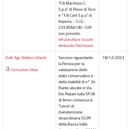
"F.lli Marchisio C.
S.p.a" di Pieve di Teco
e " F.lli Carli S.p.a" di
Imperia. - C.I.G.:
Z593DAA10D- CUP:
non previsto.
Infrastrutture Scuole
Ambiente Patrimonio
Dott. Agr. Matteo Littardi
Servizio riguardante
18/12/2023
la Perizia per la
Curriculum Vitae
valutazione dello
stato conservativo e
della stabilità di n° 34
Piante ubicate in Via
Dei Platani sulla SP 06
di Armo connessa ai
"Lavori di
manutenzione
straordinaria SS.PP.
della Bassa Valle