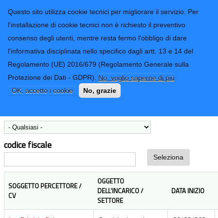
CONTATTI-URP
Provincia di
Questo sito utilizza cookie tecnici per migliorare il servizio. Per
Imperia
TRASPARENZA
l'installazione di cookie tecnici non è richiesto il preventivo
consenso degli utenti, mentre resta fermo l'obbligo di dare
Form di ricerca
l'informativa disciplinata nello specifico dagli artt. 13 e 14 del
Regolamento (UE) 2016/679 (Regolamento Generale sulla
Incarichi professionali conferiti
Protezione dei Dati - GDPR).
No, voglio saperne di più
OK, accetto i cookie
No, grazie
Settore
codice fiscale
OGGETTO
SOGGETTO PERCETTORE /
DELL'INCARICO /
DATA INIZIO
CV
SETTORE