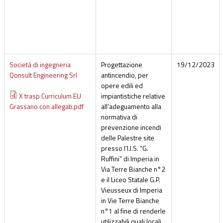
Società di ingegneria
Progettazione
19/12/2023
Qonsult Engineering Srl
antincendio, per
opere edili ed
X trasp Curriculum EU
impiantistiche relative
Grassano con allegati.pdf
all’adeguamento alla
normativa di
prevenzione incendi
delle Palestre site
presso l’I.I.S. “G.
Ruffini” di Imperia in
Via Terre Bianche n°2
e il Liceo Statale G.P.
Vieusseux di Imperia
in Vie Terre Bianche
n°1 al fine di renderle
utilizzabili quali locali