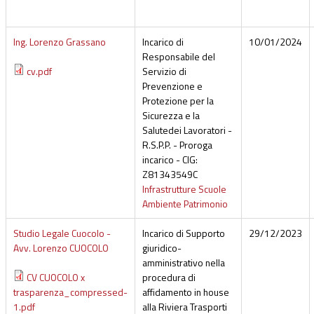
Ing. Lorenzo Grassano
Incarico di
10/01/2024
Responsabile del
cv.pdf
Servizio di
Prevenzione e
Protezione per la
Sicurezza e la
Salutedei Lavoratori -
R.S.P.P. - Proroga
incarico - CIG:
Z81343549C
Infrastrutture Scuole
Ambiente Patrimonio
Studio Legale Cuocolo -
Incarico di Supporto
29/12/2023
Avv. Lorenzo CUOCOLO
giuridico-
amministrativo nella
CV CUOCOLO x
procedura di
trasparenza_compressed-
affidamento in house
1.pdf
alla Riviera Trasporti