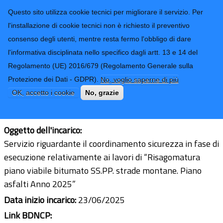
CONTATTI-URP
Provincia di
Questo sito utilizza cookie tecnici per migliorare il servizio. Per
Imperia
TRASPARENZA
l'installazione di cookie tecnici non è richiesto il preventivo
consenso degli utenti, mentre resta fermo l'obbligo di dare
Form di ricerca
l'informativa disciplinata nello specifico dagli artt. 13 e 14 del
Regolamento (UE) 2016/679 (Regolamento Generale sulla
Ing. Simone Stella
Protezione dei Dati - GDPR).
No, voglio saperne di più
Ultimo aggiornamento: 27/06/2025 - 09:55
OK, accetto i cookie
No, grazie
CF/PI:
01466130083
Oggetto dell'incarico:
Servizio riguardante il coordinamento sicurezza in fase di
esecuzione relativamente ai lavori di “Risagomatura
piano viabile bitumato SS.PP. strade montane. Piano
asfalti Anno 2025”
Data inizio incarico:
23/06/2025
Link BDNCP: