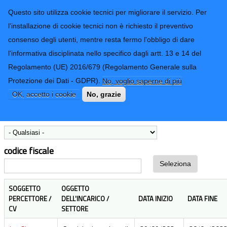
CONTATTI-URP
Provincia di
Questo sito utilizza cookie tecnici per migliorare il servizio. Per
Imperia
TRASPARENZA
l'installazione di cookie tecnici non è richiesto il preventivo
consenso degli utenti, mentre resta fermo l'obbligo di dare
Form di ricerca
l'informativa disciplinata nello specifico dagli artt. 13 e 14 del
Regolamento (UE) 2016/679 (Regolamento Generale sulla
Incarichi professionali conferiti
Protezione dei Dati - GDPR).
No, voglio saperne di più
OK, accetto i cookie
No, grazie
Settore
codice fiscale
SOGGETTO
OGGETTO
PERCETTORE /
DELL'INCARICO /
DATA INIZIO
DATA FINE
CV
SETTORE