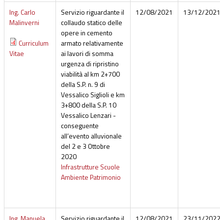
Ing. Carlo
Servizio riguardante il
12/08/2021
13/12/202
Malinverni
collaudo statico delle
opere in cemento
Curriculum
armato relativamente
Vitae
ai lavori di somma
urgenza di ripristino
viabilità al km 2+700
della S.P. n. 9 di
Vessalico Siglioli e km
3+800 della S.P. 10
Vessalico Lenzari -
conseguente
all’evento alluvionale
del 2 e 3 Ottobre
2020
Infrastrutture Scuole
Ambiente Patrimonio
Ing. Manuela
Servizio riguardante il
12/08/2021
23/11/202