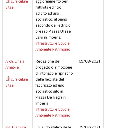
curriculum
aggiornamento per
vitae
l'attività edificio
adibito ad uso
scolastico, al piano
secondo dell'edificio
presso Piazza Ulisse
Calvi in Imperia.
Infrastrutture Scuole
Ambiente Patrimonio
Arch. Cinzia
Redazione del
09/08/2021
Amabile
progetto di rimozione
di intonaco e ripristino
curriculum
delle facciate del
vitae
fabbricato ad uso
scolastico sito in
Piazza De Negri in
Imperia
Infrastrutture Scuole
Ambiente Patrimonio
Ing. Gianluca
Collaudo statico delle
29/07/2021