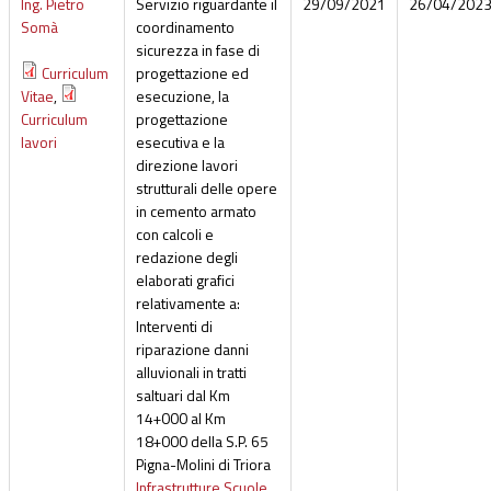
Ing. Pietro
Servizio riguardante il
29/09/2021
26/04/202
Somà
coordinamento
sicurezza in fase di
Curriculum
progettazione ed
Vitae
,
esecuzione, la
Curriculum
progettazione
lavori
esecutiva e la
direzione lavori
strutturali delle opere
in cemento armato
con calcoli e
redazione degli
elaborati grafici
relativamente a:
Interventi di
riparazione danni
alluvionali in tratti
saltuari dal Km
14+000 al Km
18+000 della S.P. 65
Pigna-Molini di Triora
Infrastrutture Scuole