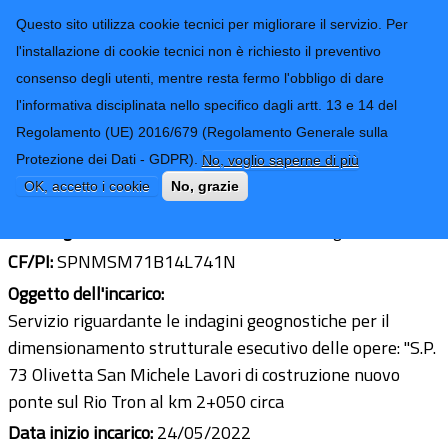
CONTATTI-URP
Provincia di
Questo sito utilizza cookie tecnici per migliorare il servizio. Per
Imperia
TRASPARENZA
l'installazione di cookie tecnici non è richiesto il preventivo
consenso degli utenti, mentre resta fermo l'obbligo di dare
Form di ricerca
l'informativa disciplinata nello specifico dagli artt. 13 e 14 del
Regolamento (UE) 2016/679 (Regolamento Generale sulla
Geol. Massimo Spano
Protezione dei Dati - GDPR).
No, voglio saperne di più
Ultimo aggiornamento: 09/11/2022 - 11:59
OK, accetto i cookie
No, grazie
Sede legale:
Via Veneto 27 - 18039 Ventimiglia (IM)
CF/PI:
SPNMSM71B14L741N
Oggetto dell'incarico:
Servizio riguardante le indagini geognostiche per il
dimensionamento strutturale esecutivo delle opere: "S.P.
73 Olivetta San Michele Lavori di costruzione nuovo
ponte sul Rio Tron al km 2+050 circa
Data inizio incarico:
24/05/2022