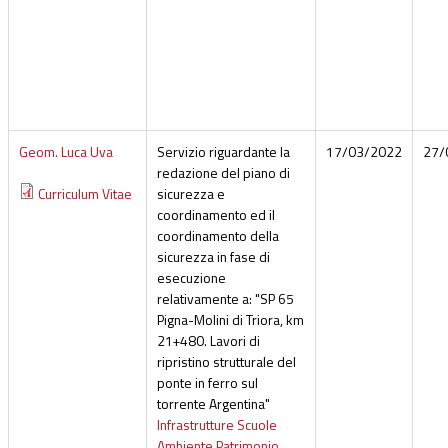
Geom. Luca Uva
Servizio riguardante la
17/03/2022
27/
redazione del piano di
Curriculum Vitae
sicurezza e
coordinamento ed il
coordinamento della
sicurezza in fase di
esecuzione
relativamente a: "SP 65
Pigna-Molini di Triora, km
21+480. Lavori di
ripristino strutturale del
ponte in ferro sul
torrente Argentina"
Infrastrutture Scuole
Ambiente Patrimonio