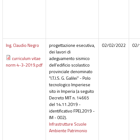
Ing. Claudio Negro
progettazione esecutiva,
02/02/2022
02/
dei lavori di
curriculum vitae
adeguamento sismico
norm 4-3-2019.pdf
dell'edificio scolastico
provinciale denominato
"I.T.I.S. G. Galilei" - Polo
tecnologico Imperiese
sito in Imperia (a seguito
Decreto MIT n. 14665
del 14.11.2019 -
identificativo FPEL2019 -
IM - 002).
Infrastrutture Scuole
Ambiente Patrimonio