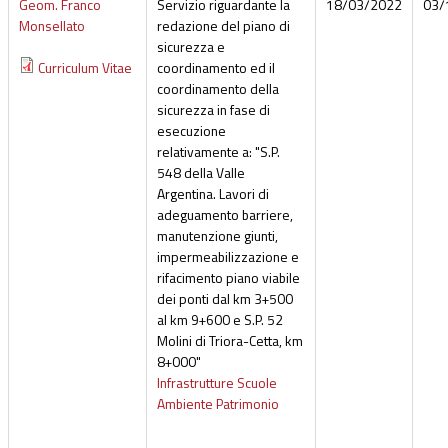
Geom. Franco
Servizio riguardante la
18/03/2022
03/
Monsellato
redazione del piano di
sicurezza e
Curriculum Vitae
coordinamento ed il
coordinamento della
sicurezza in fase di
esecuzione
relativamente a: "S.P.
548 della Valle
Argentina. Lavori di
adeguamento barriere,
manutenzione giunti,
impermeabilizzazione e
rifacimento piano viabile
dei ponti dal km 3+500
al km 9+600 e S.P. 52
Molini di Triora-Cetta, km
8+000"
Infrastrutture Scuole
Ambiente Patrimonio