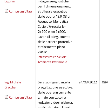
Ligorini
indagini geognostiche
per il dimensionamento
Curriculum Vitae
strutturale esecutivo
delle opere: "S.P. 03 di
Acquetico-Mendatica-
Cosio d'Arroscia, km
2+900 e km 3+800.
Lavori di adeguamento
delle barriere protettive
e rifacimento piano
viabile".
Infrastrutture Scuole
Ambiente Patrimonio
Ing. Michele
Servizio riguardante la
24/03/2022
08/
Giaccheri
progettazione esecutiva
delle opere in cemento
Curriculum Vitae
armato con calcoli e
redazione degli elaborati
grafici, direzione lavori