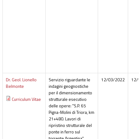
Dr. Geol. Lionello
Servizio riguardante le
12/03/2022
12/
Belmonte
indagini geognostiche
per il dimensionamento
Curriculum Vitae
strutturale esecutivo
delle opere: "S.P. 65
Pigna-Molini di Triora, km
21+480. Lavori di
ripristino strutturale del
ponte in ferro sul
torrente Argentina"