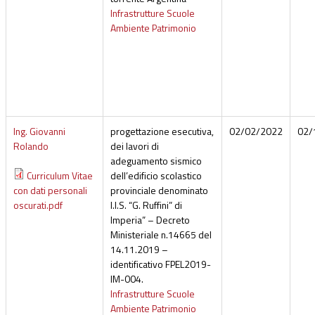
Infrastrutture Scuole
Ambiente Patrimonio
Ing. Giovanni
progettazione esecutiva,
02/02/2022
02/
Rolando
dei lavori di
adeguamento sismico
Curriculum Vitae
dell’edificio scolastico
con dati personali
provinciale denominato
oscurati.pdf
I.I.S. “G. Ruffini” di
Imperia” – Decreto
Ministeriale n.14665 del
14.11.2019 –
identificativo FPEL2019-
IM-004.
Infrastrutture Scuole
Ambiente Patrimonio