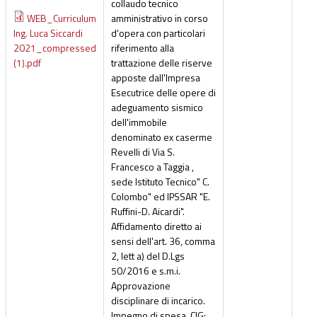
collaudo tecnico
WEB_Curriculum
amministrativo in corso
Ing. Luca Siccardi
d'opera con particolari
2021_compressed
riferimento alla
(1).pdf
trattazione delle riserve
apposte dall'Impresa
Esecutrice delle opere di
adeguamento sismico
dell'immobile
denominato ex caserme
Revelli di Via S.
Francesco a Taggia ,
sede Istituto Tecnico" C.
Colombo" ed IPSSAR "E.
Ruffini-D. Aicardi".
Affidamento diretto ai
sensi dell'art. 36, comma
2, lett a) del D.Lgs
50/2016 e s.m.i.
Approvazione
disciplinare di incarico.
Impegno di spesa. CIG: