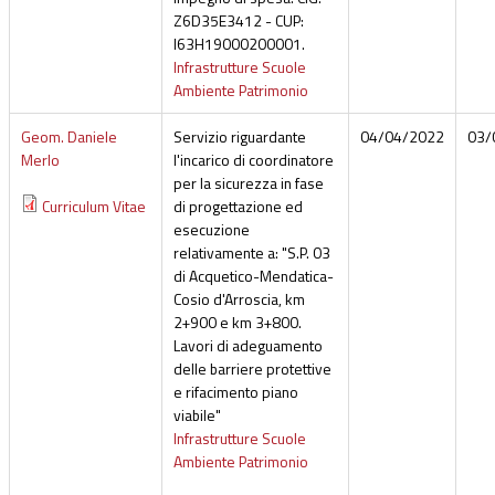
Z6D35E3412 - CUP:
I63H19000200001.
Infrastrutture Scuole
Ambiente Patrimonio
Geom. Daniele
Servizio riguardante
04/04/2022
03/
Merlo
l'incarico di coordinatore
per la sicurezza in fase
Curriculum Vitae
di progettazione ed
esecuzione
relativamente a: "S.P. 03
di Acquetico-Mendatica-
Cosio d'Arroscia, km
2+900 e km 3+800.
Lavori di adeguamento
delle barriere protettive
e rifacimento piano
viabile"
Infrastrutture Scuole
Ambiente Patrimonio