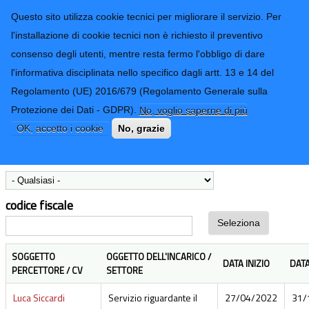
CONTATTI-URP
Provincia di
Questo sito utilizza cookie tecnici per migliorare il servizio. Per
Imperia
TRASPARENZA
l'installazione di cookie tecnici non è richiesto il preventivo
consenso degli utenti, mentre resta fermo l'obbligo di dare
Form di ricerca
l'informativa disciplinata nello specifico dagli artt. 13 e 14 del
Regolamento (UE) 2016/679 (Regolamento Generale sulla
Incarichi professionali conferiti
Protezione dei Dati - GDPR).
No, voglio saperne di più
OK, accetto i cookie
No, grazie
Settore
codice fiscale
SOGGETTO
OGGETTO DELL'INCARICO /
DATA INIZIO
DATA
PERCETTORE / CV
SETTORE
Luca Siccardi
Servizio riguardante il
27/04/2022
31/