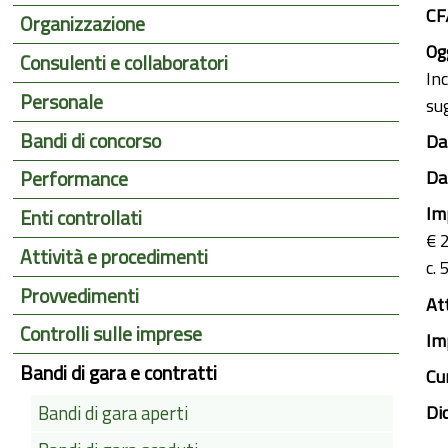
CF
Organizzazione
Ogg
Consulenti e collaboratori
In
Personale
sug
Bandi di concorso
Dat
Dat
Performance
Im
Enti controllati
€ 
Attività e procedimenti
c.
Provvedimenti
At
Controlli sulle imprese
Im
Bandi di gara e contratti
Cu
Di
Bandi di gara aperti