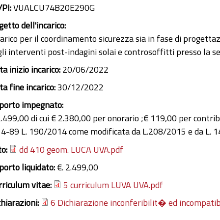
/PI:
VUALCU74B20E290G
etto dell'incarico:
carico per il coordinamento sicurezza sia in fase di progetta
li interventi post-indagini solai e controsoffitti presso la s
a inizio incarico:
20/06/2022
a fine incarico:
30/12/2022
porto impegnato:
2.499,00 di cui € 2.380,00 per onorario ;€ 119,00 per contri
 54-89 L. 190/2014 come modificata da L.208/2015 e da L. 
to:
dd 410 geom. LUCA UVA.pdf
porto liquidato:
€. 2.499,00
rriculum vitae:
5 curriculum LUVA UVA.pdf
chiarazioni:
6 Dichiarazione inconferibilit� ed incompatib