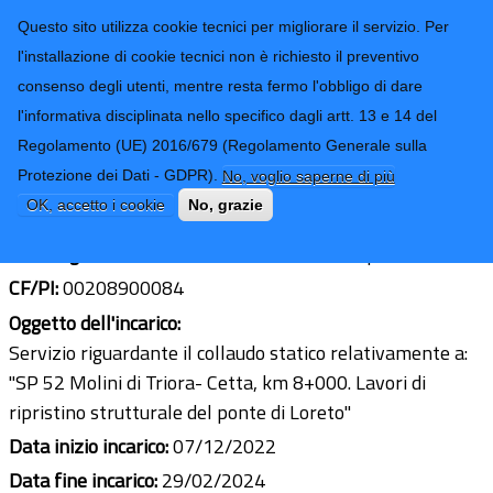
CONTATTI-URP
Provincia di
Questo sito utilizza cookie tecnici per migliorare il servizio. Per
Imperia
TRASPARENZA
l'installazione di cookie tecnici non è richiesto il preventivo
consenso degli utenti, mentre resta fermo l'obbligo di dare
Form di ricerca
l'informativa disciplinata nello specifico dagli artt. 13 e 14 del
Regolamento (UE) 2016/679 (Regolamento Generale sulla
Ing. Giovanni De Cicco
Protezione dei Dati - GDPR).
No, voglio saperne di più
Ultimo aggiornamento: 06/03/2024 - 08:34
OK, accetto i cookie
No, grazie
Sede legale:
Via Cascione n°74 – 18100 Imperia
CF/PI:
00208900084
Oggetto dell'incarico:
Servizio riguardante il collaudo statico relativamente a:
"SP 52 Molini di Triora- Cetta, km 8+000. Lavori di
ripristino strutturale del ponte di Loreto"
Data inizio incarico:
07/12/2022
Data fine incarico:
29/02/2024