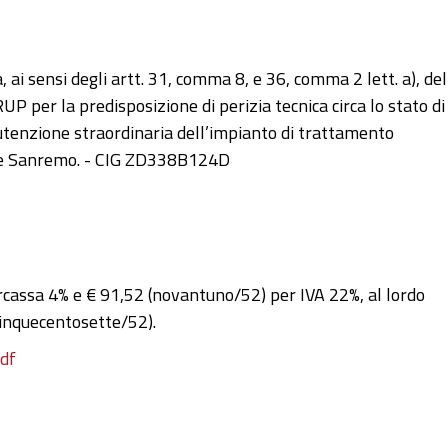
 ai sensi degli artt. 31, comma 8, e 36, comma 2 lett. a), del
 RUP per la predisposizione di perizia tecnica circa lo stato di
utenzione straordinaria dell’impianto di trattamento
gia e Sanremo. - CIG ZD338B124D
arcassa 4% e € 91,52 (novantuno/52) per IVA 22%, al lordo
(cinquecentosette/52).
pdf