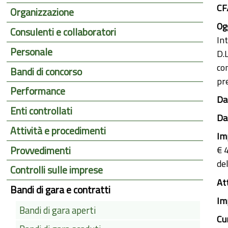
CF
Organizzazione
Ogg
Consulenti e collaboratori
Int
Personale
D.L
co
Bandi di concorso
pr
Performance
Dat
Enti controllati
Dat
Attività e procedimenti
Im
Provvedimenti
€ 
de
Controlli sulle imprese
At
Bandi di gara e contratti
Im
Bandi di gara aperti
Cu