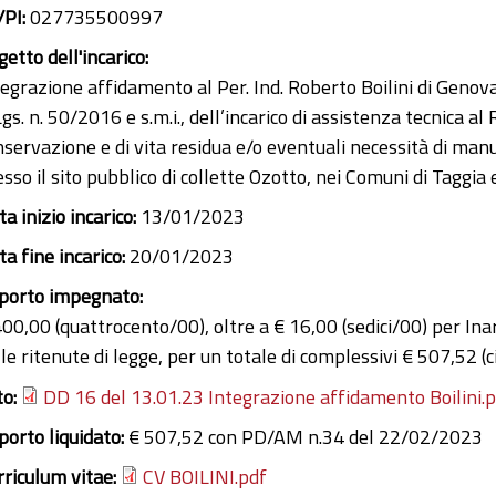
/PI:
027735500997
etto dell'incarico:
egrazione affidamento al Per. Ind. Roberto Boilini di Genova,
gs. n. 50/2016 e s.m.i., dell’incarico di assistenza tecnica al
nservazione e di vita residua e/o eventuali necessità di man
esso il sito pubblico di collette Ozotto, nei Comuni di Tag
a inizio incarico:
13/01/2023
a fine incarico:
20/01/2023
porto impegnato:
400,00 (quattrocento/00), oltre a € 16,00 (sedici/00) per In
lle ritenute di legge, per un totale di complessivi € 507,52 
to:
DD 16 del 13.01.23 Integrazione affidamento Boilini.
porto liquidato:
€ 507,52 con PD/AM n.34 del 22/02/2023
rriculum vitae:
CV BOILINI.pdf