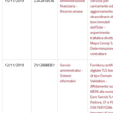
15/11/2019
Z242A18536
Amministrazione
Servizio per
finanziaria -
caricamento e
Risorse umane
aggiornamento
straordinario d
beni immobili
dell'Ente -
esperimento
trattativa dirett
Mepa Consip S.
Determinazion
contrattare
12/11/2019
Z512A88DB7
Servizi
Fornitura certif
amministrativi -
digitale TLS bi
Sistemi
di tipo Domain
informativi
Validation -
Affidamento su
MEPA alla socie
Euro Servizi S.r.
Padova, CF e P.
03676870284 
Impegno di sp