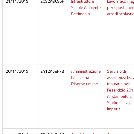
21/11/2019
Z092ABC96F
Infrastrutture
Lavori facchina
Scuole Ambiente
per spostamen
Patrimonio
arredi scolastic
20/11/2019
Z412A68F7B
Amministrazione
Servizio di
finanziaria -
assistenza fisc
Risorse umane
tributaria per
l'esercizio 201
Affidamento all
Studio Calcagno
Imperia