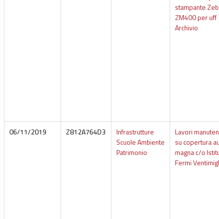
stampante Zeb
ZM400 per uff
Archivio
06/11/2019
Z812A764D3
Infrastrutture
Lavori manute
Scuole Ambiente
su copertura au
Patrimonio
magna c/o Istit
Fermi Ventimigl