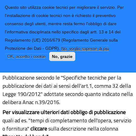
CONTATTI-URP
Provincia di
Questo sito utilizza cookie tecnici per migliorare il servizio. Per
Imperia
TRASPARENZA
l'installazione di cookie tecnici non è richiesto il preventivo
consenso degli utenti, mentre resta fermo l'obbligo di dare
Form di ricerca
l'informativa disciplinata nello specifico dagli artt. 13 e 14 del
Regolamento (UE) 2016/679 (Regolamento Generale sulla
Informazioni sulle singole procedure
Protezione dei Dati - GDPR).
No, voglio saperne di più
in formato tabellare
OK, accetto i cookie
No, grazie
Pubblicazione secondo le "Specifiche tecniche per la
pubblicazione dei dati ai sensi dell'art.1, comma 32 della
Legge 190/2012" adottate secondo quanto indicato nella
delibera Anac n.39/2016.
Per visualizzare ulteriori dati obbligo di pubblicazione
quali ad es. "tempi di completamento dell'opera, servizio
o fornitura"
cliccare
sulla descrizione nella colonna