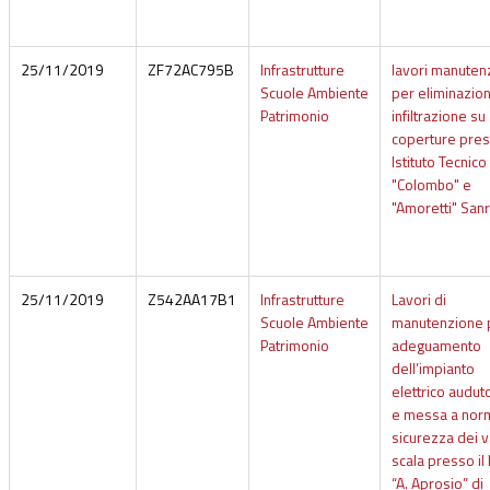
25/11/2019
ZF72AC795B
Infrastrutture
lavori manuten
Scuole Ambiente
per eliminazio
Patrimonio
infiltrazione su
coperture pre
Istituto Tecnico
"Colombo" e
"Amoretti" Sa
25/11/2019
Z542AA17B1
Infrastrutture
Lavori di
Scuole Ambiente
manutenzione 
Patrimonio
adeguamento
dell’impianto
elettrico audut
e messa a nor
sicurezza dei v
scala presso il
“A. Aprosio” di