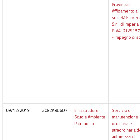
Provinciali -
Affidamento all
società Ecorec
S.r.l. di Imperia
P.IVA: 012915
- Impegno di s
09/12/2019
Z0E2A8D6D7
Infrastrutture
Servizio di
Scuole Ambiente
manutenzione
Patrimonio
ordinaria e
straordinaria d
automezzi di