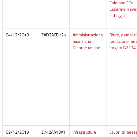
Colombo " Ex
Caserme Revell
in Taggia"
04/12/2019
ZAD2ACD725
Amministrazione
Ritiro, demoliz
finanziaria -
radiazione me
Risorse umane
targato BZ134
02/12/2019
Z742AA10A1
Infrastrutture
Lavori di messa