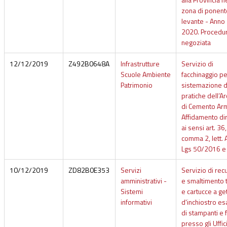
zona di ponent
levante - Anno
2020. Procedu
negoziata
12/12/2019
Z492B0648A
Infrastrutture
Servizio di
Scuole Ambiente
facchinaggio pe
Patrimonio
sistemazione d
pratiche dell’Ar
di Cemento Ar
Affidamento dir
ai sensi art. 36,
comma 2, lett. A
Lgs 50/2016 e 
10/12/2019
ZD82B0E353
Servizi
Servizio di re
amministrativi -
e smaltimento 
Sistemi
e cartucce a ge
informativi
d'inchiostro es
di stampanti e 
presso gli Uffic