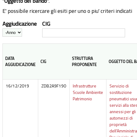
"Oggetto del bando"
.
E' possibile ricercare gli esiti per uno o piu' criteri indicati
Aggiudicazione
CIG
Anno
DATA
STRUTTURA
CIG
OGGETTO DEL 
AGGIUDICAZIONE
PROPONENTE
16/12/2019
ZDB2A9F190
Infrastrutture
Servizio di
Scuole Ambiente
sostituzione
Patrimonio
pneumatici usur
servizi alla ste
annessi per gli
automezzi di
proprietà
dell'Amministr