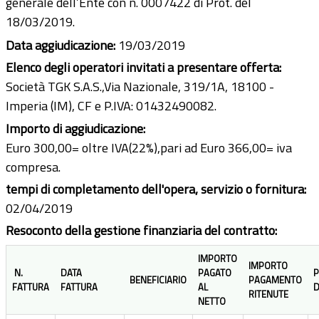
generale dell’Ente con n. 0007422 di Prot. del
18/03/2019.
Data aggiudicazione:
19/03/2019
Elenco degli operatori invitati a presentare offerta:
Società TGK S.A.S.,Via Nazionale, 319/1A, 18100 -
Imperia (IM), CF e P.IVA: 01432490082.
Importo di aggiudicazione:
Euro 300,00= oltre IVA(22%),pari ad Euro 366,00= iva
compresa.
tempi di completamento dell'opera, servizio o fornitura:
02/04/2019
Resoconto della gestione finanziaria del contratto:
IMPORTO
IMPORTO
N.
DATA
PAGATO
P
BENEFICIARIO
PAGAMENTO
FATTURA
FATTURA
AL
D
RITENUTE
NETTO