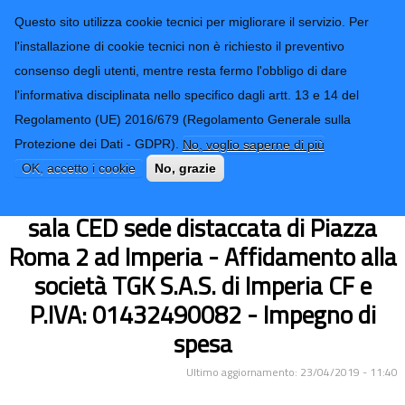
CONTATTI-URP
Provincia di
Questo sito utilizza cookie tecnici per migliorare il servizio. Per
Imperia
TRASPARENZA
l'installazione di cookie tecnici non è richiesto il preventivo
consenso degli utenti, mentre resta fermo l'obbligo di dare
Form di ricerca
l'informativa disciplinata nello specifico dagli artt. 13 e 14 del
Regolamento (UE) 2016/679 (Regolamento Generale sulla
Intervento di manutenzione
Protezione dei Dati - GDPR).
No, voglio saperne di più
straordinaria per riparazione
OK, accetto i cookie
No, grazie
impianto di condizionamento d'aria
sala CED sede distaccata di Piazza
Roma 2 ad Imperia - Affidamento alla
società TGK S.A.S. di Imperia CF e
P.IVA: 01432490082 - Impegno di
spesa
Ultimo aggiornamento: 23/04/2019 - 11:40