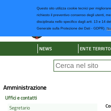
Regione Liguria
Questo sito utilizza cookie tecnici per migliorare 
richiesto il preventivo consenso degli utenti, me
disciplinata nello specifico dagli artt. 13 e 1
Provincia di Impe
Generale sulla Protezione dei Dati - GDPR).
No
NEWS
ENTE TERRITO
Form di ricerca
Amministrazione
Uffici e contatti
Co
Segretario