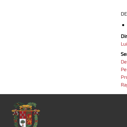
DE
Di
Lui
Se
De
Pe
Pr
Ra