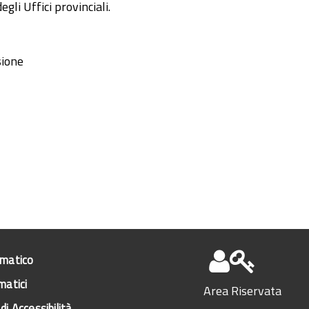
li Uffici provinciali.
sione
ematico
matici
Area Riservata
di Accessibilità