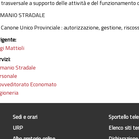
trasversale a supporto delle attività e del funzionamento deg
MANIO STRADALE
Canone Unico Provinciale : autorizzazione, gestione, riscos
rigente:
gi Mattioli
rvizi:
manio Stradale
rsonale
ovveditorato Economato
gioneria
Sedi e orari
Sportello tel
URP
Elenco siti te
Albo pretorio online
Dichiarazione 