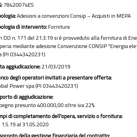
G:
78420074E5
pologia:
Adesioni a convenzioni Consip – Acquisti in MEPA
pologia di intervento:
Forniture
n DD n. 171 del 21.3.19 si è provveduto alla fornitura di En
peria mediante adesione Convenzione CONSIP "Energia elettr
a (PI 03443420231)
ta aggiudicazione:
21/03/2019
enco degli operatori invitati a presentare offerta:
obal Power spa (PI 03443420231)
porto di aggiudicazione:
pegno presunto 400.000,00 oltre iva 22%
mpi di completamento dell'opera, servizio o fornitura:
l 1.5.19 al 31.05.2020
soconto della gestione finanziaria del contratto: