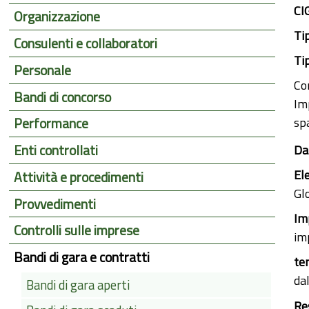
CI
Organizzazione
Ti
Consulenti e collaboratori
Ti
Personale
Co
Bandi di concorso
Im
sp
Performance
Enti controllati
Da
El
Attività e procedimenti
Gl
Provvedimenti
Im
Controlli sulle imprese
im
Bandi di gara e contratti
te
da
Bandi di gara aperti
Re