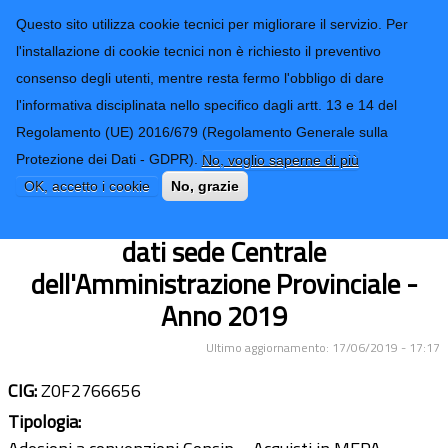
CONTATTI-URP
Provincia di
Questo sito utilizza cookie tecnici per migliorare il servizio. Per
Imperia
TRASPARENZA
l'installazione di cookie tecnici non è richiesto il preventivo
consenso degli utenti, mentre resta fermo l'obbligo di dare
Form di ricerca
l'informativa disciplinata nello specifico dagli artt. 13 e 14 del
Regolamento (UE) 2016/679 (Regolamento Generale sulla
Licenza d'uso software sistema
Protezione dei Dati - GDPR).
No, voglio saperne di più
firewall marca Fortinet modello
OK, accetto i cookie
No, grazie
Fortigate 100D a protezione della rete
dati sede Centrale
dell'Amministrazione Provinciale -
Anno 2019
Ultimo aggiornamento: 17/06/2019 - 17:17
CIG:
Z0F2766656
Tipologia: