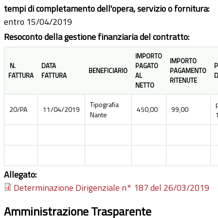
tempi di completamento dell'opera, servizio o fornitura:
entro 15/04/2019
Resoconto della gestione finanziaria del contratto:
IMPORTO
IMPORTO
N.
DATA
PAGATO
P
BENEFICIARIO
PAGAMENTO
FATTURA
FATTURA
AL
D
RITENUTE
NETTO
Tipografia
20/PA
11/04/2019
450,00
99,00
Nante
Allegato:
Determinazione Dirigenziale n° 187 del 26/03/2019
Amministrazione Trasparente