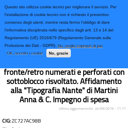
CONTATTI-URP
Provincia di
Questo sito utilizza cookie tecnici per migliorare il servizio. Per
Imperia
TRASPARENZA
l'installazione di cookie tecnici non è richiesto il preventivo
consenso degli utenti, mentre resta fermo l'obbligo di dare
Form di ricerca
l'informativa disciplinata nello specifico dagli artt. 13 e 14 del
Regolamento (UE) 2016/679 (Regolamento Generale sulla
Fornitura di n° 50 blocchi A4 da 15
Protezione dei Dati - GDPR).
No, voglio saperne di più
fogli carta chimica in quadruplice
OK, accetto i cookie
No, grazie
copia - stampa ad un colore
fronte/retro numerati e perforati con
sottoblocco risvoltato. Affidamento
alla "Tipografia Nante" di Martini
Anna & C. Impegno di spesa
Ultimo aggiornamento: 24/09/2019 - 11:17
CIG:
ZC727AC98B