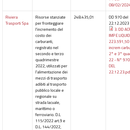
08/02/202
Riviera
Risorse stanziate
248.435,01
DD 970 del
Trasporti Spa
per fronteggiare
22.12.2023
l'incremento del
3. DD AC
costo dei
IMP E LIQUID
carburanti,
223.591,50
registrato nel
increm carb
secondo e terzo
2° e 3° qua
quadrimestre
22 - N° 970
2022, utilizzati per
DEL
l'alimentazione dei
22.12.23.pd
mezzi di trasporto
adibiti al trasporto
pubblico locale e
regionale su
strada lacuale,
marittimo o
ferroviario. D.L
115/2022 art.9 e
D.L. 144/2022,