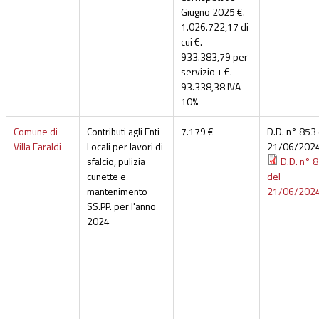
Giugno 2025 €.
1.026.722,17 di
cui €.
933.383,79 per
servizio + €.
93.338,38 IVA
10%
Comune di
Contributi agli Enti
7.179 €
D.D. n° 853 
Villa Faraldi
Locali per lavori di
21/06/202
sfalcio, pulizia
D.D. n° 
cunette e
del
mantenimento
21/06/202
SS.PP. per l'anno
2024