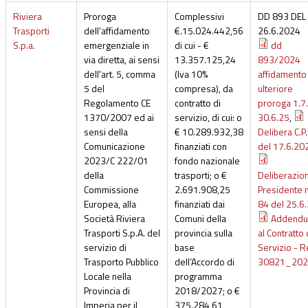
Riviera
Proroga
Complessivi
DD 893 DEL
Trasporti
dell’affidamento
€.15.024.442,56
26.6.2024
S.p.a.
emergenziale in
di cui - €
dd
via diretta, ai sensi
13.357.125,24
893/2024
dell'art. 5, comma
(Iva 10%
affidamento
5 del
compresa), da
ulteriore
Regolamento CE
contratto di
proroga 1.7
1370/2007 ed ai
servizio, di cui: o
30.6.25
,
sensi della
€ 10.289.932,38
Delibera C.P
Comunicazione
finanziati con
del 17.6.20
2023/C 222/01
fondo nazionale
della
trasporti; o €
Deliberazio
Commissione
2.691.908,25
Presidente n
Europea, alla
finanziati dai
84 del 25.6
Società Riviera
Comuni della
Addend
Trasporti S.p.A. del
provincia sulla
al Contratto 
servizio di
base
Servizio - R
Trasporto Pubblico
dell’Accordo di
30821_202
Locale nella
programma
Provincia di
2018/2027; o €
Imperia per il
375.284,61