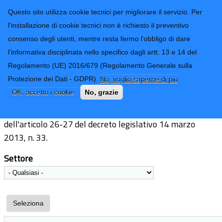
CONTATTI-URP
Provincia di
Questo sito utilizza cookie tecnici per migliorare il servizio. Per
Imperia
TRASPARENZA
l'installazione di cookie tecnici non è richiesto il preventivo
consenso degli utenti, mentre resta fermo l'obbligo di dare
Form di ricerca
l'informativa disciplinata nello specifico dagli artt. 13 e 14 del
Regolamento (UE) 2016/679 (Regolamento Generale sulla
Elenco beneficiari
Protezione dei Dati - GDPR).
No, voglio saperne di più
OK, accetto i cookie
No, grazie
Pubblicazione dell'elenco dei beneficiari ai sensi
dell'articolo 26-27 del decreto legislativo 14 marzo
2013, n. 33.
Settore