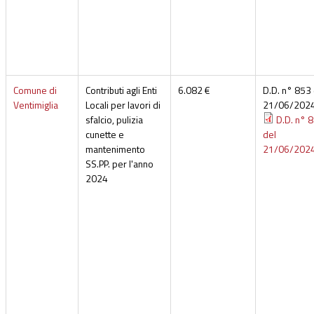
Comune di
Contributi agli Enti
6.082 €
D.D. n° 853 
Ventimiglia
Locali per lavori di
21/06/202
sfalcio, pulizia
D.D. n° 
cunette e
del
mantenimento
21/06/202
SS.PP. per l'anno
2024