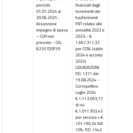
periodo
finanziati dagli
01.07.2024 al
incrementi dei
30.06.2025 -
trasferimenti
Assunzione
FNT relativi alle
impegno di spesa
annualità 2022 e
– CUP non
2023; - €.
previsto – CIG:
1.667.317,32
B2357D0F59
per CCNL (saldo
2024 e acconto
2025)
LIQUIDAZIONI:
P.D. 1371 del
19.08.2024 -
Corrispettivo
Luglio 2024
€.1.113.093,77
di cui
€.1.011.903,43
per servizio + €.
101.190,34 IVA
10%- P.D. 1542