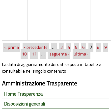
« prima
‹ precedente
…
3
4
5
6
7
8
9
Pagine
10
11
…
seguente ›
ultima »
La data di aggiornamento dei dati esposti in tabelle è
consultabile nel singolo contenuto
Amministrazione Trasparente
Home Trasparenza
Disposizioni generali