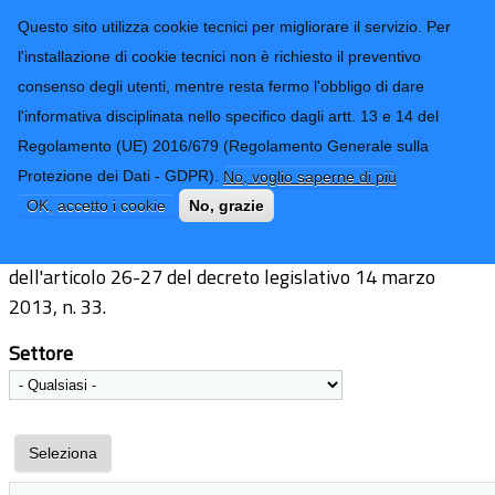
CONTATTI-URP
Provincia di
Questo sito utilizza cookie tecnici per migliorare il servizio. Per
Imperia
TRASPARENZA
l'installazione di cookie tecnici non è richiesto il preventivo
consenso degli utenti, mentre resta fermo l'obbligo di dare
Form di ricerca
l'informativa disciplinata nello specifico dagli artt. 13 e 14 del
Regolamento (UE) 2016/679 (Regolamento Generale sulla
Elenco beneficiari
Protezione dei Dati - GDPR).
No, voglio saperne di più
OK, accetto i cookie
No, grazie
Pubblicazione dell'elenco dei beneficiari ai sensi
dell'articolo 26-27 del decreto legislativo 14 marzo
2013, n. 33.
Settore