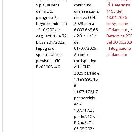
S.p.a., ai sensi
contributo
Determina
dell’art. 5,
oneri relativi al
1496 del
paragrafo 2,
rinnovo CCNL
13.05.2026 -
Regolamento (CE)
2025 pari a
Integrazione
1370/2007 e
€.833.658,66
affidamento
,
degli artt. 17 e 32
- P.D. n.1767
Determina 20
D.Lgs 201/2022.
del
del 30.06.202
Impegno di
01/07/2025.
- Integrazione
spesa. CUP non
Acconto
affidamento
previsto – CIG:
corrispettivo
B76986B746
di LUGLIO
2025 pari ad €
1.184.890,16
(€
1.077.172,87
per servizio
ed €
107.717,29
per IVA 10%) -
P.D. n.2273
06.08.2025