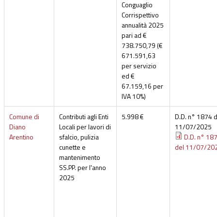
Conguaglio
Corrispettivo
annualità 2025
pari ad €
738.750,79 (€
671.591,63
per servizio
ed €
67.159,16 per
IVA 10%)
Comune di
Contributi agli Enti
5.998 €
D.D. n° 1874 d
Diano
Locali per lavori di
11/07/2025
Arentino
sfalcio, pulizia
D.D. n° 18
cunette e
del 11/07/20
mantenimento
SS.PP. per l'anno
2025