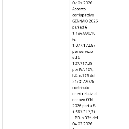
07.01.2026
Acconto
corrispettivo
GENNAIO 2026
pari ad €
1.184.890,16
(€
1.077.172,87
per servizio
ed €
107.717,29
per IVA 10%). -
P.D. n.175 del
21/01/2026
contributo
oneri relativi al
rinnovo CCNL
2026 pari a €.
1.667.317,31.
- P.D. n.335 del
04.02.2026