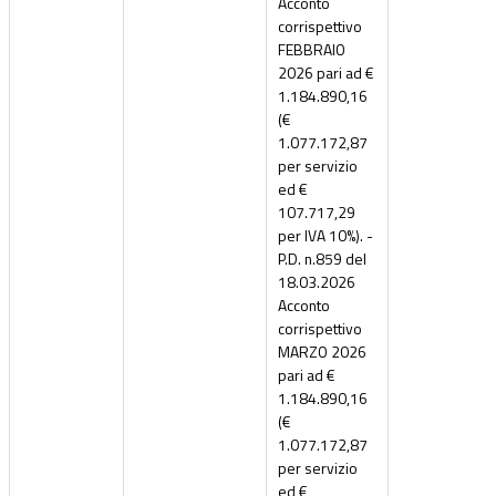
Acconto
corrispettivo
FEBBRAIO
2026 pari ad €
1.184.890,16
(€
1.077.172,87
per servizio
ed €
107.717,29
per IVA 10%). -
P.D. n.859 del
18.03.2026
Acconto
corrispettivo
MARZO 2026
pari ad €
1.184.890,16
(€
1.077.172,87
per servizio
ed €