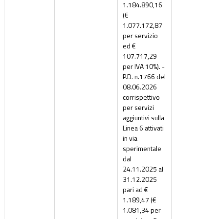
1.184.890,16
(€
1.077.172,87
per servizio
ed €
107.717,29
per IVA 10%). -
P.D. n.1766 del
08.06.2026
corrispettivo
per servizi
aggiuntivi sulla
Linea 6 attivati
in via
sperimentale
dal
24.11.2025 al
31.12.2025
pari ad €
1.189,47 (€
1.081,34 per