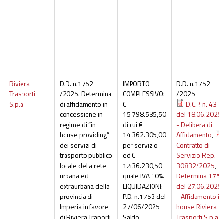
Riviera
D.D. n.1752
IMPORTO
D.D. n.1752
Trasporti
/2025. Determina
COMPLESSIVO:
/2025
S.p.a
di affidamento in
€
D.C.P. n. 43
concessione in
15.798.535,50
del 18.06.202
regime di “in
di cui €
- Delibera di
house providing”
14.362.305,00
Affidamento
,
dei servizi di
per servizio
Contratto di
trasporto pubblico
ed €
Servizio Rep.
locale della rete
1.436.230,50
30832/2025
,
urbana ed
quale IVA 10%.
Determina 17
extraurbana della
LIQUIDAZIONI:
del 27.06.202
provincia di
P.D. n.1753 del
- Affidamento 
Imperia in favore
27/06/2025
house Riviera
di Riviera Traporti
Saldo
Trasporti S.p.a