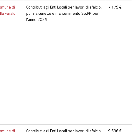
omune di
Contributi agli Enti Locali per lavori di sfalcio,
7.179 €
lla Faraldi
pulizia cunette e mantenimento SS.PP. per
l'anno 2025
omune di
Contributi agli Enti Locali per lavori di sfalcio,
9.696 €