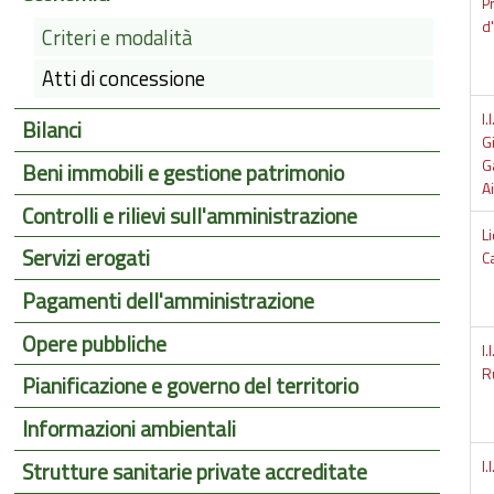
P
d'
Criteri e modalità
Atti di concessione
I.
Bilanci
G
Ga
Beni immobili e gestione patrimonio
A
Controlli e rilievi sull'amministrazione
L
Servizi erogati
C
Pagamenti dell'amministrazione
Opere pubbliche
I.
Ru
Pianificazione e governo del territorio
Informazioni ambientali
I
Strutture sanitarie private accreditate