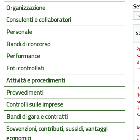
Se
Organizzazione
Consulenti e collaboratori
Personale
S
Bandi di concorso
P
Performance
S
B
Enti controllati
I
Attività e procedimenti
P
Provvedimenti
"
S
Controlli sulle imprese
R
S
Bandi di gara e contratti
Sovvenzioni, contributi, sussidi, vantaggi
A
U
economici