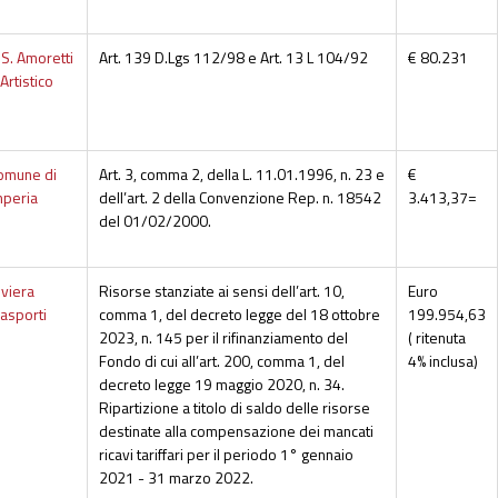
I.S. Amoretti
Art. 139 D.Lgs 112/98 e Art. 13 L 104/92
€ 80.231
Artistico
omune di
Art. 3, comma 2, della L. 11.01.1996, n. 23 e
€
mperia
dell’art. 2 della Convenzione Rep. n. 18542
3.413,37=
del 01/02/2000.
iviera
Risorse stanziate ai sensi dell’art. 10,
Euro
rasporti
comma 1, del decreto legge del 18 ottobre
199.954,63
2023, n. 145 per il rifinanziamento del
( ritenuta
Fondo di cui all’art. 200, comma 1, del
4% inclusa)
decreto legge 19 maggio 2020, n. 34.
Ripartizione a titolo di saldo delle risorse
destinate alla compensazione dei mancati
ricavi tariffari per il periodo 1° gennaio
2021 - 31 marzo 2022.