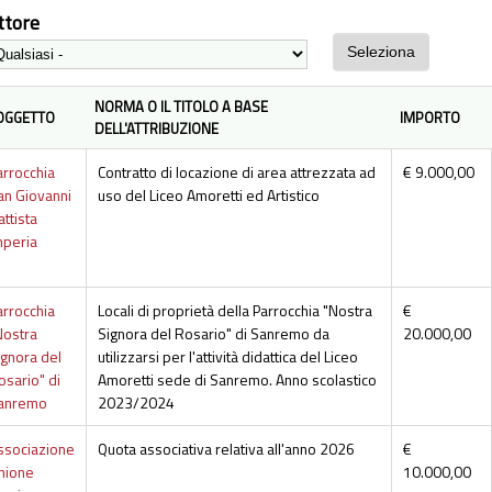
ttore
NORMA O IL TITOLO A BASE
OGGETTO
IMPORTO
DELL'ATTRIBUZIONE
arrocchia
Contratto di locazione di area attrezzata ad
€ 9.000,00
an Giovanni
uso del Liceo Amoretti ed Artistico
attista
mperia
arrocchia
Locali di proprietà della Parrocchia "Nostra
€
Nostra
Signora del Rosario" di Sanremo da
20.000,00
ignora del
utilizzarsi per l'attività didattica del Liceo
osario" di
Amoretti sede di Sanremo. Anno scolastico
anremo
2023/2024
ssociazione
Quota associativa relativa all'anno 2026
€
nione
10.000,00