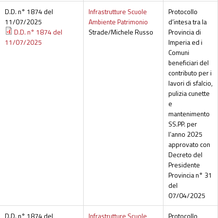
D.D. n° 1874 del
Infrastrutture Scuole
Protocollo
11/07/2025
Ambiente Patrimonio
d’intesa tra la
D.D. n° 1874 del
Strade/Michele Russo
Provincia di
11/07/2025
Imperia ed i
Comuni
beneficiari del
contributo per i
lavori di sfalcio,
pulizia cunette
e
mantenimento
SS.PP. per
l’anno 2025
approvato con
Decreto del
Presidente
Provincia n° 31
del
07/04/2025
D.D. n° 1874 del
Infrastrutture Scuole
Protocollo