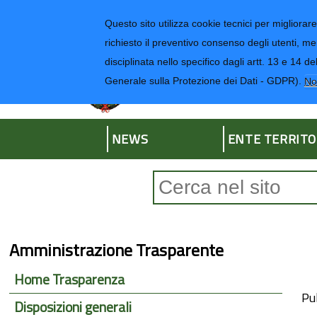
Regione Liguria
Questo sito utilizza cookie tecnici per migliorare 
richiesto il preventivo consenso degli utenti, me
disciplinata nello specifico dagli artt. 13 e 1
Provincia di Impe
Generale sulla Protezione dei Dati - GDPR).
No
NEWS
ENTE TERRITO
Form di ricerca
Amministrazione Trasparente
Home Trasparenza
Pub
Disposizioni generali