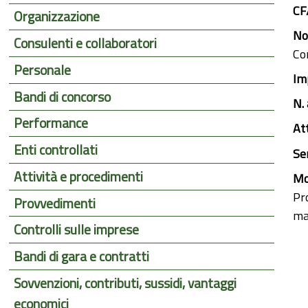
CF
Organizzazione
Nor
Consulenti e collaboratori
Con
Personale
Im
Bandi di concorso
N.
Performance
At
Enti controllati
Se
Attività e procedimenti
Mo
Pro
Provvedimenti
ma
Controlli sulle imprese
Bandi di gara e contratti
Sovvenzioni, contributi, sussidi, vantaggi
economici