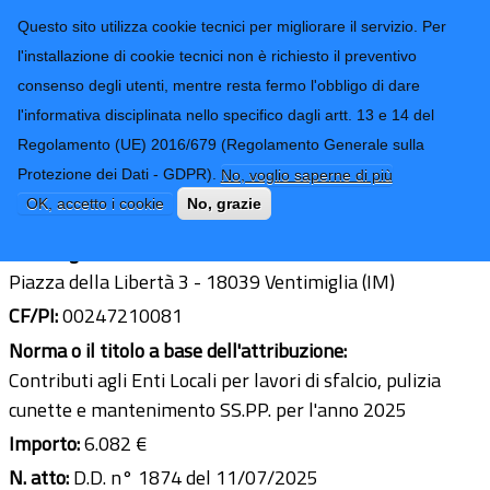
CONTATTI-URP
Provincia di
Questo sito utilizza cookie tecnici per migliorare il servizio. Per
Imperia
TRASPARENZA
l'installazione di cookie tecnici non è richiesto il preventivo
consenso degli utenti, mentre resta fermo l'obbligo di dare
Form di ricerca
l'informativa disciplinata nello specifico dagli artt. 13 e 14 del
Regolamento (UE) 2016/679 (Regolamento Generale sulla
Comune di Ventimiglia
Protezione dei Dati - GDPR).
No, voglio saperne di più
Ultimo aggiornamento: 19/08/2025 - 08:07
OK, accetto i cookie
No, grazie
Sede legale:
Piazza della Libertà 3 - 18039 Ventimiglia (IM)
CF/PI:
00247210081
Norma o il titolo a base dell'attribuzione:
Contributi agli Enti Locali per lavori di sfalcio, pulizia
cunette e mantenimento SS.PP. per l'anno 2025
Importo:
6.082 €
N. atto:
D.D. n° 1874 del 11/07/2025