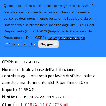
CONTATTI-URP
Provincia di
Questo sito utilizza cookie tecnici per migliorare il servizio. Per
Imperia
TRASPARENZA
l'installazione di cookie tecnici non è richiesto il preventivo
consenso degli utenti, mentre resta fermo l'obbligo di dare
Form di ricerca
l'informativa disciplinata nello specifico dagli artt. 13 e 14 del
Regolamento (UE) 2016/679 (Regolamento Generale sulla
Comune di Sanremo
Protezione dei Dati - GDPR).
No, voglio saperne di più
Ultimo aggiornamento: 18/08/2025 - 14:31
OK, accetto i cookie
No, grazie
Sede legale:
Corso Cavallotti, 59 - 18038 Sanremo (IM)
CF/PI:
00253750087
Norma o il titolo a base dell'attribuzione:
Contributi agli Enti Locali per lavori di sfalcio, pulizia
cunette e mantenimento SS.PP. per l'anno 2025
Importo:
11.684 €
N. atto:
D.D. n° 1874 del 11/07/2025
Atto:
det_01874_11-07-2025.pdf