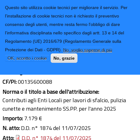
CONTATTI-URP
Provincia di
Questo sito utilizza cookie tecnici per migliorare il servizio. Per
Imperia
TRASPARENZA
l'installazione di cookie tecnici non è richiesto il preventivo
consenso degli utenti, mentre resta fermo l'obbligo di dare
Form di ricerca
l'informativa disciplinata nello specifico dagli artt. 13 e 14 del
Regolamento (UE) 2016/679 (Regolamento Generale sulla
Comune di Villa Faraldi
Protezione dei Dati - GDPR).
No, voglio saperne di più
Ultimo aggiornamento: 19/08/2025 - 08:14
OK, accetto i cookie
No, grazie
Sede legale:
Via F. Cascione 16 - 18010 Villa Faraldi (IM)
CF/PI:
00135600088
Norma o il titolo a base dell'attribuzione:
Contributi agli Enti Locali per lavori di sfalcio, pulizia
cunette e mantenimento SS.PP. per l'anno 2025
Importo:
7.179 €
N. atto:
D.D. n° 1874 del 11/07/2025
Atto:
D.D. n° 1874 del 11/07/2025