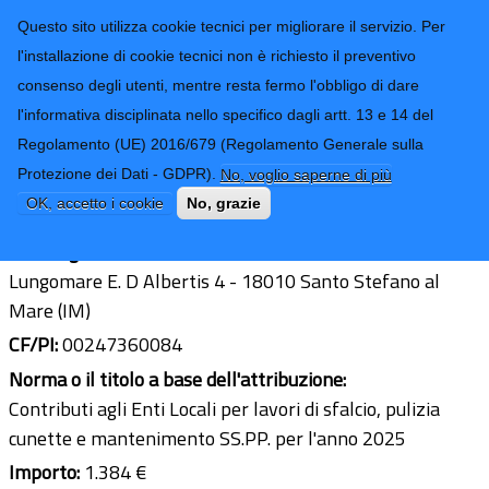
CONTATTI-URP
Provincia di
Questo sito utilizza cookie tecnici per migliorare il servizio. Per
Imperia
TRASPARENZA
l'installazione di cookie tecnici non è richiesto il preventivo
consenso degli utenti, mentre resta fermo l'obbligo di dare
Form di ricerca
l'informativa disciplinata nello specifico dagli artt. 13 e 14 del
Regolamento (UE) 2016/679 (Regolamento Generale sulla
Comune di S. Stefano al Mare
Protezione dei Dati - GDPR).
No, voglio saperne di più
Ultimo aggiornamento: 18/08/2025 - 14:41
OK, accetto i cookie
No, grazie
Sede legale:
Lungomare E. D Albertis 4 - 18010 Santo Stefano al
Mare (IM)
CF/PI:
00247360084
Norma o il titolo a base dell'attribuzione:
Contributi agli Enti Locali per lavori di sfalcio, pulizia
cunette e mantenimento SS.PP. per l'anno 2025
Importo:
1.384 €