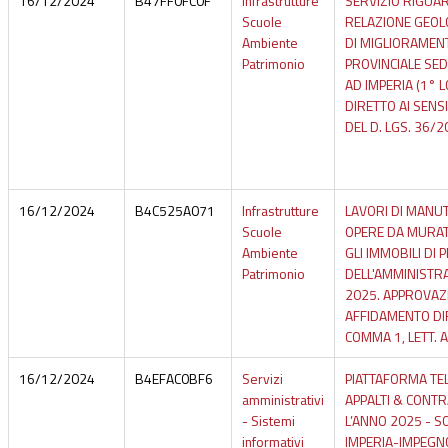
16/12/2024
B47FF0FC0F
Infrastrutture
SERVIZIO RIGUA
Scuole
RELAZIONE GEOLO
Ambiente
DI MIGLIORAMENT
Patrimonio
PROVINCIALE SED
AD IMPERIA (1° 
DIRETTO AI SENSI 
DEL D. LGS. 36/
16/12/2024
B4C525A071
Infrastrutture
LAVORI DI MANU
Scuole
OPERE DA MURAT
Ambiente
GLI IMMOBILI DI 
Patrimonio
DELL'AMMINISTR
2025. APPROVAZ
AFFIDAMENTO DIR
COMMA 1, LETT. A)
16/12/2024
B4EFAC0BF6
Servizi
PIATTAFORMA TE
amministrativi
APPALTI & CONT
- Sistemi
L’ANNO 2025 - SO
informativi
IMPERIA-IMPEGN