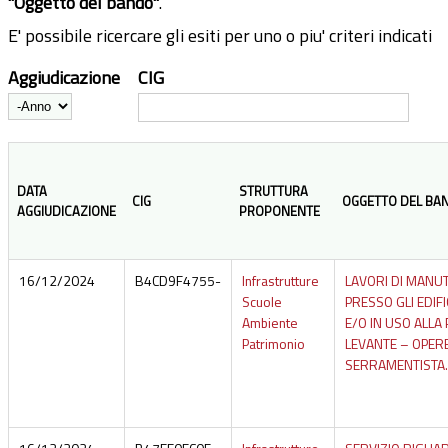
"Oggetto del bando"
.
E' possibile ricercare gli esiti per uno o piu' criteri indicati
Aggiudicazione
CIG
Anno
DATA
STRUTTURA
CIG
OGGETTO DEL BA
AGGIUDICAZIONE
PROPONENTE
16/12/2024
B4CD9F4755-
Infrastrutture
LAVORI DI MANU
Scuole
PRESSO GLI EDIFI
Ambiente
E/O IN USO ALLA
Patrimonio
LEVANTE – OPERE
SERRAMENTISTA.