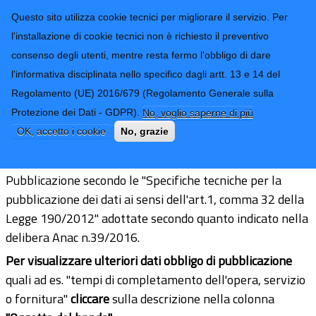
CONTATTI-URP
Provincia di
Questo sito utilizza cookie tecnici per migliorare il servizio. Per
Imperia
TRASPARENZA
l'installazione di cookie tecnici non è richiesto il preventivo
consenso degli utenti, mentre resta fermo l'obbligo di dare
Form di ricerca
l'informativa disciplinata nello specifico dagli artt. 13 e 14 del
Regolamento (UE) 2016/679 (Regolamento Generale sulla
Informazioni sulle singole procedure
Protezione dei Dati - GDPR).
No, voglio saperne di più
in formato tabellare
OK, accetto i cookie
No, grazie
Pubblicazione secondo le "Specifiche tecniche per la
pubblicazione dei dati ai sensi dell'art.1, comma 32 della
Legge 190/2012" adottate secondo quanto indicato nella
delibera Anac n.39/2016.
Per visualizzare ulteriori dati obbligo di pubblicazione
quali ad es. "tempi di completamento dell'opera, servizio
o fornitura"
cliccare
sulla descrizione nella colonna