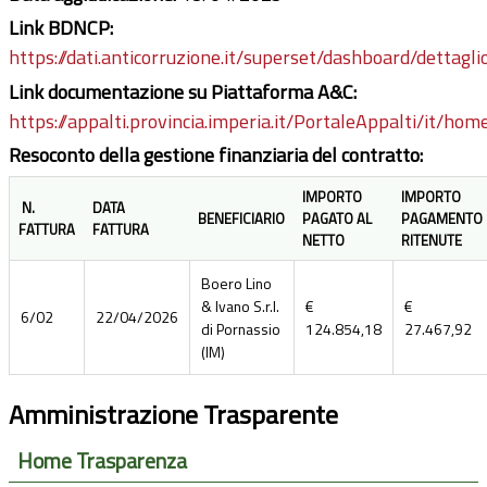
Link BDNCP:
https://dati.anticorruzione.it/superset/dashboard/dettagli
Link documentazione su Piattaforma A&C:
https://appalti.provincia.imperia.it/PortaleAppalti/it/ho
Resoconto della gestione finanziaria del contratto:
IMPORTO
IMPORTO
N.
DATA
BENEFICIARIO
PAGATO AL
PAGAMENTO
FATTURA
FATTURA
NETTO
RITENUTE
Boero Lino
& Ivano S.r.l.
€
€
6/02
22/04/2026
di Pornassio
124.854,18
27.467,92
(IM)
Amministrazione Trasparente
Home Trasparenza