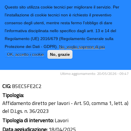
CONTATTI-URP
Provincia di
Questo sito utilizza cookie tecnici per migliorare il servizio. Per
Imperia
TRASPARENZA
l'installazione di cookie tecnici non è richiesto il preventivo
consenso degli utenti, mentre resta fermo l'obbligo di dare
Form di ricerca
l'informativa disciplinata nello specifico dagli artt. 13 e 14 del
Regolamento (UE) 2016/679 (Regolamento Generale sulla
Lavori di manutenzione straordinaria
Protezione dei Dati - GDPR).
No, voglio saperne di più
SS.PP. dell'Alta Valle
OK, accetto i cookie
No, grazie
Arroscia/Tanarello - Anno 2025
Ultimo aggiornamento: 20/05/2026 - 09:47
CIG:
B5EC5FE2C2
Tipologia:
Affidamento diretto per lavori - Art. 50, comma 1, lett. a)
del D.Lgs. n. 36/2023
Tipologia di intervento:
Lavori
Data aggiudicazione:
18/04/2025