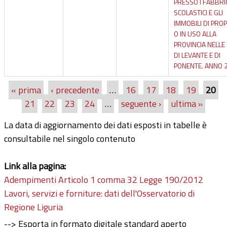
PRESSO I FABBRI
SCOLASTICI E GLI
IMMOBILI DI PRO
O IN USO ALLA
PROVINCIA NELLE
DI LEVANTE E DI
PONENTE. ANNO 
« prima
‹ precedente
…
16
17
18
19
20
Pagine
21
22
23
24
…
seguente ›
ultima »
La data di aggiornamento dei dati esposti in tabelle è
consultabile nel singolo contenuto
Link alla pagina:
Adempimenti Articolo 1 comma 32 Legge 190/2012
Lavori, servizi e forniture: dati dell'Osservatorio di
Regione Liguria
--> Esporta in formato digitale standard aperto