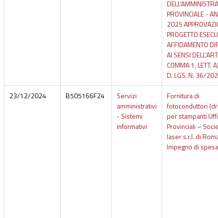
DELL’AMMINISTR
PROVINCIALE - A
2025 APPROVAZI
PROGETTO ESECU
AFFIDAMENTO DI
AI SENSI DELL'ART
COMMA 1, LETT. A
D. LGS. N. 36/202
23/12/2024
B505166F24
Servizi
Fornitura di
amministrativi
fotoconduttori (d
- Sistemi
per stampanti Uffi
informativi
Provinciali – Soci
laser s.r.l. di Roma
Impegno di spes