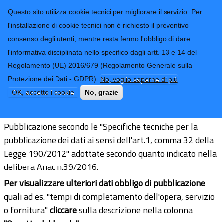
CONTATTI-URP
Provincia di
Questo sito utilizza cookie tecnici per migliorare il servizio. Per
Imperia
TRASPARENZA
l'installazione di cookie tecnici non è richiesto il preventivo
consenso degli utenti, mentre resta fermo l'obbligo di dare
Form di ricerca
l'informativa disciplinata nello specifico dagli artt. 13 e 14 del
Regolamento (UE) 2016/679 (Regolamento Generale sulla
Informazioni sulle singole procedure
Protezione dei Dati - GDPR).
No, voglio saperne di più
in formato tabellare
OK, accetto i cookie
No, grazie
Pubblicazione secondo le "Specifiche tecniche per la
pubblicazione dei dati ai sensi dell'art.1, comma 32 della
Legge 190/2012" adottate secondo quanto indicato nella
delibera Anac n.39/2016.
Per visualizzare ulteriori dati obbligo di pubblicazione
quali ad es. "tempi di completamento dell'opera, servizio
o fornitura"
cliccare
sulla descrizione nella colonna