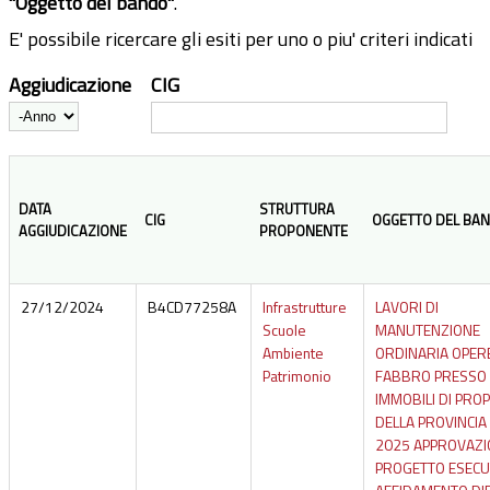
"Oggetto del bando"
.
E' possibile ricercare gli esiti per uno o piu' criteri indicati
Aggiudicazione
CIG
Anno
DATA
STRUTTURA
CIG
OGGETTO DEL BA
AGGIUDICAZIONE
PROPONENTE
27/12/2024
B4CD77258A
Infrastrutture
LAVORI DI
Scuole
MANUTENZIONE
Ambiente
ORDINARIA OPER
Patrimonio
FABBRO PRESSO
IMMOBILI DI PRO
DELLA PROVINCIA
2025 APPROVAZI
PROGETTO ESECU