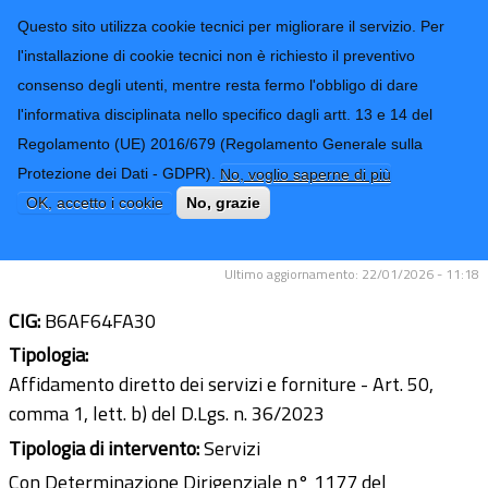
CONTATTI-URP
Provincia di
Questo sito utilizza cookie tecnici per migliorare il servizio. Per
Imperia
TRASPARENZA
l'installazione di cookie tecnici non è richiesto il preventivo
consenso degli utenti, mentre resta fermo l'obbligo di dare
Form di ricerca
l'informativa disciplinata nello specifico dagli artt. 13 e 14 del
Regolamento (UE) 2016/679 (Regolamento Generale sulla
Affidamento servizio di assistenza
Protezione dei Dati - GDPR).
No, voglio saperne di più
fiscale e tributaria per l'esercizio
OK, accetto i cookie
No, grazie
2025.
Ultimo aggiornamento: 22/01/2026 - 11:18
CIG:
B6AF64FA30
Tipologia:
Affidamento diretto dei servizi e forniture - Art. 50,
comma 1, lett. b) del D.Lgs. n. 36/2023
Tipologia di intervento:
Servizi
Con Determinazione Dirigenziale n° 1177 del