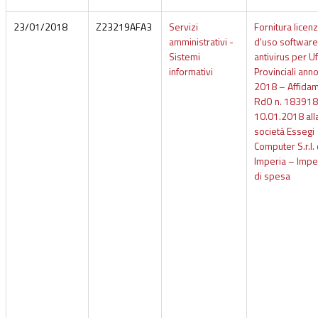
23/01/2018
Z23219AFA3
Servizi
Fornitura licen
amministrativi -
d'uso software
Sistemi
antivirus per Uf
informativi
Provinciali ann
2018 – Affida
RdO n. 183918
10.01.2018 all
società Essegi
Computer S.r.l. 
Imperia – Imp
di spesa