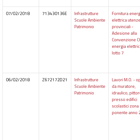
07/02/2018
713430136E
Infrastrutture
Fornitura energ
Scuole Ambiente
elettrica utenz
Patrimonio
provinciali -
Adesione alla
Convenzione C
energia elettri
lotto 7
06/02/2018
Z672172D21
Infrastrutture
Lavori M.O. - o
Scuole Ambiente
da muratore,
Patrimonio
idraulico, pittor
presso edifici
scolastici zona 
ponente anno 