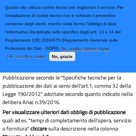
CONTATTI-URP
Provincia di
Questo sito utilizza cookie tecnici per migliorare il servizio. Per
Imperia
TRASPARENZA
l'installazione di cookie tecnici non è richiesto il preventivo
consenso degli utenti, mentre resta fermo l'obbligo di dare
Form di ricerca
l'informativa disciplinata nello specifico dagli artt. 13 e 14 del
Regolamento (UE) 2016/679 (Regolamento Generale sulla
Informazioni sulle singole procedure
Protezione dei Dati - GDPR).
No, voglio saperne di più
in formato tabellare
OK, accetto i cookie
No, grazie
Pubblicazione secondo le "Specifiche tecniche per la
pubblicazione dei dati ai sensi dell'art.1, comma 32 della
Legge 190/2012" adottate secondo quanto indicato nella
delibera Anac n.39/2016.
Per visualizzare ulteriori dati obbligo di pubblicazione
quali ad es. "tempi di completamento dell'opera, servizio
o fornitura"
cliccare
sulla descrizione nella colonna