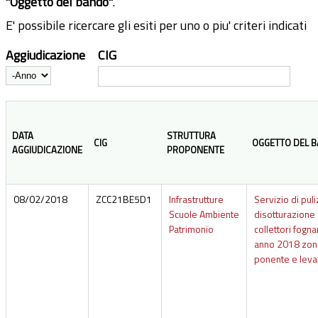
"Oggetto del bando"
.
E' possibile ricercare gli esiti per uno o piu' criteri indicati
Aggiudicazione
CIG
Anno
DATA
STRUTTURA
CIG
OGGETTO DEL 
AGGIUDICAZIONE
PROPONENTE
08/02/2018
ZCC21BE5D1
Infrastrutture
Servizio di puli
Scuole Ambiente
disotturazione
Patrimonio
collettori fogna
anno 2018 zon
ponente e leva