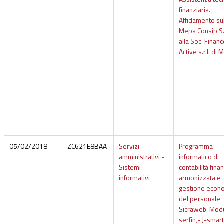
finanziaria.
Affidamento su
Mepa Consip S.
alla Soc. Finan
Active s.r.l. di 
05/02/2018
ZC621E8BAA
Servizi
Programma
amministrativi -
informatico di
Sistemi
contabilità fina
informativi
armonizzata e
gestione econ
del personale
Sicraweb-Modul
serfin,- J-smart