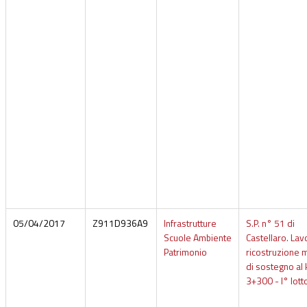
05/04/2017
Z911D936A9
Infrastrutture
S.P. n° 51 di
Scuole Ambiente
Castellaro. Lavo
Patrimonio
ricostruzione 
di sostegno al
3+300 - I° lott