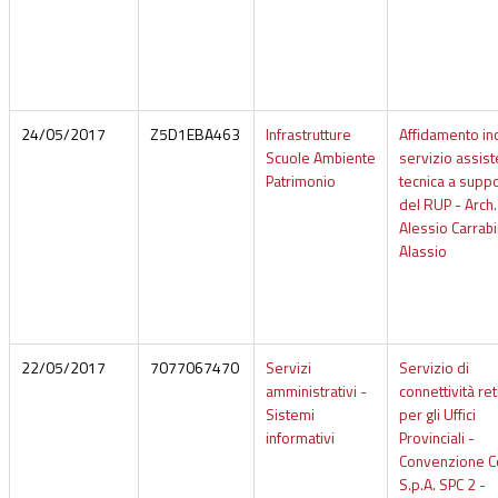
24/05/2017
Z5D1EBA463
Infrastrutture
Affidamento in
Scuole Ambiente
servizio assis
Patrimonio
tecnica a supp
del RUP - Arch.
Alessio Carrabi
Alassio
22/05/2017
7077067470
Servizi
Servizio di
amministrativi -
connettività ret
Sistemi
per gli Uffici
informativi
Provinciali -
Convenzione C
S.p.A. SPC 2 -