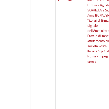
Dott.ssa Agost
SCARELLA e Sig
Anna BONAVER
Titolari di firma
digitale
dell'Amministr
Prov.le di Impe
Affidamento al
società Poste
Italiane S.p.A. d
Roma - Impegn
spesa