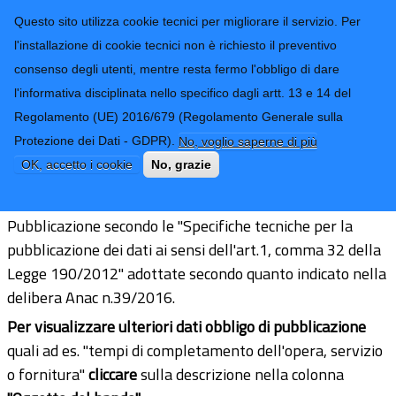
CONTATTI-URP
Provincia di
Questo sito utilizza cookie tecnici per migliorare il servizio. Per
Imperia
TRASPARENZA
l'installazione di cookie tecnici non è richiesto il preventivo
consenso degli utenti, mentre resta fermo l'obbligo di dare
Form di ricerca
l'informativa disciplinata nello specifico dagli artt. 13 e 14 del
Regolamento (UE) 2016/679 (Regolamento Generale sulla
Informazioni sulle singole procedure
Protezione dei Dati - GDPR).
No, voglio saperne di più
in formato tabellare
OK, accetto i cookie
No, grazie
Pubblicazione secondo le "Specifiche tecniche per la
pubblicazione dei dati ai sensi dell'art.1, comma 32 della
Legge 190/2012" adottate secondo quanto indicato nella
delibera Anac n.39/2016.
Per visualizzare ulteriori dati obbligo di pubblicazione
quali ad es. "tempi di completamento dell'opera, servizio
o fornitura"
cliccare
sulla descrizione nella colonna