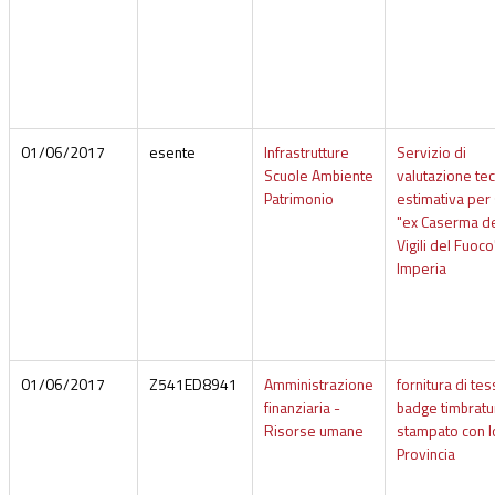
01/06/2017
esente
Infrastrutture
Servizio di
Scuole Ambiente
valutazione te
Patrimonio
estimativa per
"ex Caserma d
Vigili del Fuoco
Imperia
01/06/2017
Z541ED8941
Amministrazione
fornitura di tes
finanziaria -
badge timbratu
Risorse umane
stampato con 
Provincia