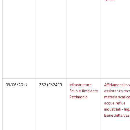
09/06/2017
Z621E52AC8
Infrastrutture
Affidamenti inc
Scuole Ambiente
assistenza tecn
Patrimonio
materia scaric
acque reflue
industriali - Ing.
Benedetta Vas