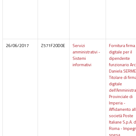
26/06/2017
Z571F20D0E
Servizi
Fornitura firma
amministrativi -
digitale per il
Sistemi
dipendente
informativi
funzionario Arc
Daniela SERME
Titolare di firm
digitale
dell'Amministr
Provinciale di
Imperia -
Affidamento al
società Poste
Italiane S.p.A. d
Roma - Impegn
spesa