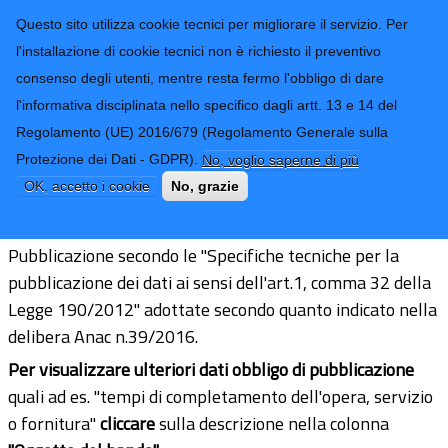
CONTATTI-URP
Provincia di
Questo sito utilizza cookie tecnici per migliorare il servizio. Per
Imperia
TRASPARENZA
l'installazione di cookie tecnici non è richiesto il preventivo
consenso degli utenti, mentre resta fermo l'obbligo di dare
Form di ricerca
l'informativa disciplinata nello specifico dagli artt. 13 e 14 del
Regolamento (UE) 2016/679 (Regolamento Generale sulla
Informazioni sulle singole procedure
Protezione dei Dati - GDPR).
No, voglio saperne di più
in formato tabellare
OK, accetto i cookie
No, grazie
Pubblicazione secondo le "Specifiche tecniche per la
pubblicazione dei dati ai sensi dell'art.1, comma 32 della
Legge 190/2012" adottate secondo quanto indicato nella
delibera Anac n.39/2016.
Per visualizzare ulteriori dati obbligo di pubblicazione
quali ad es. "tempi di completamento dell'opera, servizio
o fornitura"
cliccare
sulla descrizione nella colonna