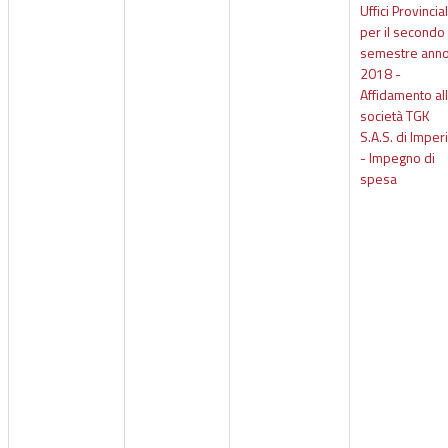
Uffici Provincial
per il secondo
semestre ann
2018 -
Affidamento al
società TGK
S.A.S. di Imper
- Impegno di
spesa