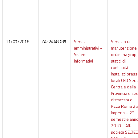
11/07/2018
ZAF2448D85
Servizi
Servizio di
amministrativi -
manutenzione
Sistemi
ordinaria grup
informativi
statici di
continuità
installati press
locali CED Sed
Centrale della
Provincia e se
distaccata di
P.zza Roma 2 
Imperia – 2°
semestre ann
2018 – Aff.
società SELTEC