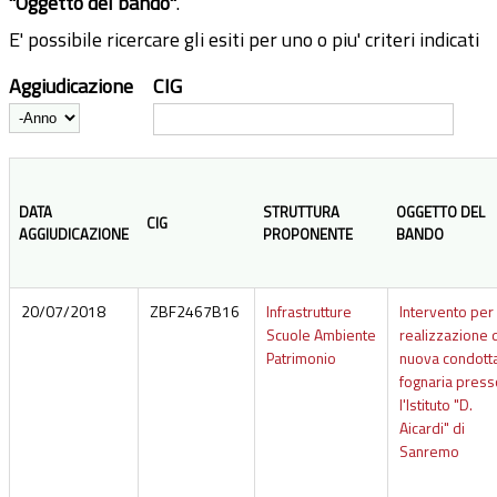
"Oggetto del bando"
.
E' possibile ricercare gli esiti per uno o piu' criteri indicati
Aggiudicazione
CIG
Anno
DATA
STRUTTURA
OGGETTO DEL
CIG
AGGIUDICAZIONE
PROPONENTE
BANDO
20/07/2018
ZBF2467B16
Infrastrutture
Intervento per 
Scuole Ambiente
realizzazione 
Patrimonio
nuova condott
fognaria press
l'Istituto "D.
Aicardi" di
Sanremo