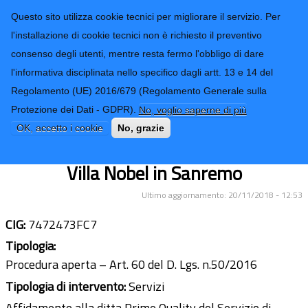
CONTATTI-URP
Provincia di
Questo sito utilizza cookie tecnici per migliorare il servizio. Per
Imperia
TRASPARENZA
l'installazione di cookie tecnici non è richiesto il preventivo
consenso degli utenti, mentre resta fermo l'obbligo di dare
Form di ricerca
l'informativa disciplinata nello specifico dagli artt. 13 e 14 del
Regolamento (UE) 2016/679 (Regolamento Generale sulla
Bando di gara concessione servizio di
Protezione dei Dati - GDPR).
No, voglio saperne di più
gestione, manutenzione ordinaria e
OK, accetto i cookie
No, grazie
valorizzazione turistico-culturale di
Villa Nobel in Sanremo
Ultimo aggiornamento: 20/11/2018 - 12:53
CIG:
7472473FC7
Tipologia:
Procedura aperta – Art. 60 del D. Lgs. n.50/2016
Tipologia di intervento:
Servizi
Affidamento alla ditta Prime Quality del Servizio di