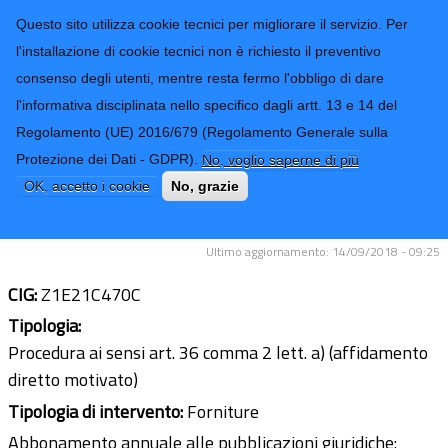
CONTATTI-URP
Provincia di
Questo sito utilizza cookie tecnici per migliorare il servizio. Per
Imperia
TRASPARENZA
l'installazione di cookie tecnici non è richiesto il preventivo
consenso degli utenti, mentre resta fermo l'obbligo di dare
Form di ricerca
l'informativa disciplinata nello specifico dagli artt. 13 e 14 del
Regolamento (UE) 2016/679 (Regolamento Generale sulla
Abbonamento annuale a
Protezione dei Dati - GDPR).
No, voglio saperne di più
pubblicazioni editoriali in formato
OK, accetto i cookie
No, grazie
cartaceo e/o digitale
Ultimo aggiornamento: 14/09/2018 - 09:25
CIG:
Z1E21C470C
Tipologia:
Procedura ai sensi art. 36 comma 2 lett. a) (affidamento
diretto motivato)
Tipologia di intervento:
Forniture
Abbonamento annuale alle pubblicazioni giuridiche: