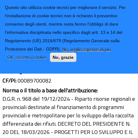
CONTATTI-URP
Provincia di
Questo sito utilizza cookie tecnici per migliorare il servizio. Per
Imperia
TRASPARENZA
l'installazione di cookie tecnici non è richiesto il preventivo
consenso degli utenti, mentre resta fermo l'obbligo di dare
Form di ricerca
l'informativa disciplinata nello specifico dagli artt. 13 e 14 del
Regolamento (UE) 2016/679 (Regolamento Generale sulla
COMUNE DI IMPERIA
Protezione dei Dati - GDPR).
No, voglio saperne di più
Ultimo aggiornamento: 08/04/2026 - 16:57
OK, accetto i cookie
No, grazie
Sede legale:
Viale Giacomo Matteotti, 157 - 18100
CF/PI:
00089700082
Norma o il titolo a base dell'attribuzione:
D.G.R. n. 968 del 19/12/2024 - Riparto risorse regionali e
provinciali destinate al finanziamento di programmi
provinciali e metropolitano per lo sviluppo della raccolta
differenziata dei rifiuti. DECRETO DEL PRESIDENTE N.
20 DEL 18/03/2026 - PROGETTI PER LO SVILUPPO E IL