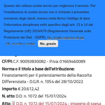
CONTATTI-URP
Provincia di
Questo sito utilizza cookie tecnici per migliorare il servizio. Per
Imperia
TRASPARENZA
l'installazione di cookie tecnici non è richiesto il preventivo
consenso degli utenti, mentre resta fermo l'obbligo di dare
Form di ricerca
l'informativa disciplinata nello specifico dagli artt. 13 e 14 del
Regolamento (UE) 2016/679 (Regolamento Generale sulla
COMUNE DI MONTALTO CARPASIO
Protezione dei Dati - GDPR).
No, voglio saperne di più
Ultimo aggiornamento: 31/03/2026 - 09:44
OK, accetto i cookie
No, grazie
Sede legale:
Piazza Garibaldi, 17
CF/PI:
C.F. 90093830082 - P.Iva: 01669460089
Norma o il titolo a base dell'attribuzione:
Finanziamenti per il potenziamento della Raccolta
Differenziata - D.G.R. n. 1054 del 28/10/2022
Importo:
€ 20.612,42
N. atto:
D.D. n. 1072 del 15/07/2024
Atto:
D.D. n. 1072 del 15/07/2024 - impegno di spesa